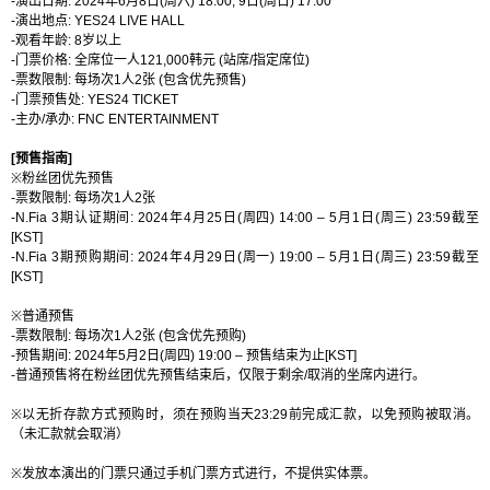
-
演出日期
:
2024
年
6
月
8
日
(
周六
) 18:00, 9
日
(
周日
) 17:00
-
演出地点
: YES24 LIVE HALL
-
观看年龄
: 8
岁以上
-
门票价格
:
全席位一人
121,000
韩元
(
站席
/
指定席位
)
-
票数限制
:
每场次
1
人
2
张
(
包含优先预售
)
-
门票预售处
: YES24
TICKET
-
主办
/
承办
: FNC ENTERTAINMENT
[
预售指南
]
※
粉丝团优先预售
-
票数
限制
:
每场次
1
人
2
张
-N.Fia 3
期认证期间
: 2024
年
4
月
25
日
(
周四
) 14:00 – 5
月
1
日
(
周三
) 23:59
截至
[KST]
-N.Fia 3
期预购期间
: 2024
年
4
月
29
日
(
周一
) 19:00 – 5
月
1
日
(
周三
) 23:59
截至
[KST]
※
普通预售
-
票数限制
:
每场次
1
人
2
张
(
包含优先预购
)
-
预售期间
: 2024
年
5
月
2
日
(
周四
) 19:00 –
预售结束为止
[KST]
-
普通预售将在粉丝团优先预售结束后，仅限于剩余
/
取消的坐席内进行。
※
以无折存款方式预购时，须在预购当天
23:
2
9
前完成汇款，以免预购被取消。
（未汇款就会取消）
※
发放本演出的门票只通过手机门票方式进行，不提供实体票。