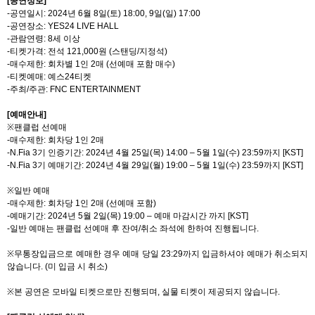
[
공연정보
]
-
공연일시
:
2024
년
6
월
8
일
(
토
) 18:00, 9
일
(
일
) 17:00
-
공연장소
: YES24 LIVE HALL
-
관람연령
: 8
세 이상
-
티켓가격
:
전석
121,000
원
(
스탠딩
/
지정석
)
-
매수제한
:
회차별
1
인
2
매
(
선예매 포함 매수
)
-
티켓예매
:
예스
24
티켓
-
주최
/
주관
: FNC ENTERTAINMENT
[
예매안내
]
※
팬클럽 선예매
-
매수제한
:
회차당
1
인
2
매
-N.Fia 3
기 인증기간
: 2024
년
4
월
25
일
(
목
) 14:00 – 5
월
1
일
(
수
) 23:59
까지
[KST]
-N.Fia 3
기 예매기간
: 2024
년
4
월
29
일
(
월
) 19:00 – 5
월
1
일
(
수
) 23:59
까지
[KST]
※
일반 예매
-
매수제한
:
회차당
1
인
2
매
(
선예매 포함
)
-
예매기간
: 2024
년
5
월
2
일
(
목
) 19:00 –
예매 마감시간 까지
[KST]
-
일반 예매는 팬클럽 선예매 후 잔여
/
취소 좌석에 한하여 진행됩니다
.
※
무통장입금으로 예매한 경우 예매 당일
23:29
까지 입금하셔야 예매가 취소되지
않습니다
. (
미 입금 시 취소
)
※
본 공연은 모바일 티켓으로만 진행되며
,
실물 티켓이 제공되지 않습니다
.