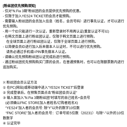
[
粉丝团优先预购须知
]
-
仅对
“
N.Fia 3
期
”
粉丝团的会员提供优先预购的优惠。
-
仅限于加入
YES
24
TICKET
的会员才能预购。
-
需要输入粉丝团的会员加入信息（姓名，会员号码）进行事先认证，才可以进行
优先预购。
-
用一个
ID
只能进行一次认证，重新登录时不用再认证
(
重复认证不可以
)
-
在韩文页面上进行粉丝团认证，仅限于韩文页面上进行预购，
在全球页面上进行粉丝团认证，仅限于全球页面上进行预购。
-
以简便会员
ID
进行加入后未做本人认证时，不可以进行优先预购。
请务必通过手机或
I-PIN
事先做本人认证。
-
请确认优先预购粉丝团认证完成后进行预购。
-
通过粉丝团优先预购购买门票的会员，在普通预售时，也可以在限额票数内进行
追加购买。
※
粉丝团会员认证方法
①
在
PC(
网站
)
或移动端中进入
“YES
24
TICKET”
后登录
②
完成登录后，在预售页面点击
”
粉丝团会员认证
“
③
输入曾加入
”
N.Fia 3
期粉丝团
“
时填写的自己姓名
+
会员号
(
必须确认
FNC STORE
加入者姓名
/
订购者姓名
X)
“
YES24
”
加入者的会员号
:
除
“
Y
”
以外的数字
10
位数
“
FNC STORE
”
加入者的
会员号
：
订单号
前
5
位
数
（
20231
）
与
除
“
-
”
以外的
10
位
数数
字
④
认证完毕