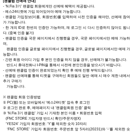
[
팬클럽 선예매 안내
]
- ‘N.Fia 3
기
’
팬클럽 회원에게만 선예매 혜택이 제공됩니다
.
-
예스
24
티켓에 가입 되어있어야 예매 가능합니다
.
-
팬클럽 가입정보
(
이름
,
회원번호
)
를 입력하여 사전 인증을 해야만
,
선예매 참여
가 가능합니다
.
-
한 개의
ID
로 한번의 인증만 가능하며
,
재 로그인 시 다시 인증하지 않아도 됩니
다
. (
중복 인증 불가
)
-
팬클럽 인증을 국문 페이지에서 진행했을 경우
,
국문 페이지에서만 예매 가능하
며
,
팬클럽 인증을 글로벌 페이지에서 진행했을 경우
,
글로벌 페이지에서만 예매 가
능합니다
.
-
간편 회원 아이디 가입 후 본인 인증을 하지 않을 경우
,
선예매가 불가능합니다
.
반드시 휴대전화나
I-PIN
을 통해서 사전에 본인인증을 받으시기 바랍니다
.
-
선예매 팬클럽 인증이 완료되었는지 확인 후 예매 진행 부탁드립니다
.
-
팬클럽 선예매를 통해 티켓을 구매하신 회원들도 일반 예매 시 매수 제한 내에서
추가 구매가
가능합니다
.
※
팬클럽 회원 인증방법
①
PC(
웹
)
또는 모바일에서
‘
예스
24
티켓
’
접속 후 로그인
②
로그인 완료 후
,
예매페이지 내
‘
팬클럽회원 인증
’
클릭
③
‘N.Fia 3
기 팬클럽
’
가입 시 기재한 본인 이름
+
회원번호 입력
(FNC STORE
가입자명 반드시 확인
/
주문자명
X)
‘YES24’
가입자 회원번호
: ‘Y’
를 제외한 숫자
10
자리
‘FNC STORE’
가입자 회원번호
:
주문번호 앞
5
자리
(20231)
와
‘-‘
를 제외한 숫