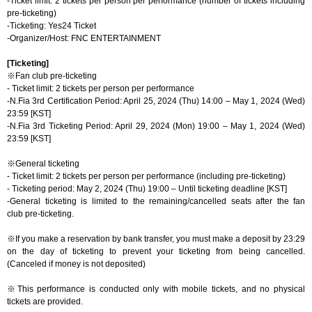
-Ticket limit: 2 tickets per person per performance (number of tickets including
pre-ticketing)
-Ticketing: Yes24 Ticket
-Organizer/Host: FNC ENTERTAINMENT
[Ticketing]
※
Fan club p
re-ticketing
-
Ticket limit: 2 tickets per person per performance
-N.Fia 3rd Certification Period: April 25, 2024 (Thu) 14:00 – May 1, 2024 (Wed)
23:59 [KST]
-N.Fia 3rd Ticketing Period: April 29, 2024 (Mon) 19:00 – May 1, 2024 (Wed)
23:59 [KST]
※
General ticketing
-
Ticket limit: 2 tickets per person per performance (including pre-ticketing)
- Ticketing period: May 2, 2024 (Thu) 19:00 – Until ticketing deadline [KST]
-General ticketing is limited to the remaining/cancelled seats after the fan
club
pre-ticketing
.
※
If you make a reservation by bank transfer, you must make a deposit by 23:29
on the day of ticketing to prevent your ticketing from being cancelled.
(
Canceled if money is not deposited
)
※
This performance is conducted only with mobile tickets, and no physical
tickets are provided.