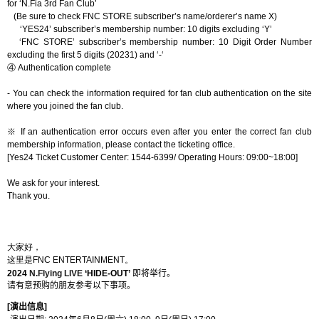
for ‘N.Fia 3rd Fan Club’
(Be sure to check FNC STORE subscriber’s name/orderer’s name X)
‘YES24’ subscriber’s membership number: 10 digits excluding ‘Y’
‘FNC STORE’ subscriber’s membership number:
10 Digit Order Number
excluding the first 5 digits (20231) and ‘-‘
④
Authentication complete
- You can check the information required for fan club authentication on the site
where you joined the fan club.
※
If an authentication error occurs even after you enter the correct fan club
membership information, please contact the ticketing office.
[Yes24 Ticket Customer Center: 1544-6399/ Operating Hours: 09:00~18:00]
We ask for your interest.
Thank you.
大家好，
这
里是
FNC ENTERTAINMENT
。
202
4
N.Flying LIVE
‘HIDE-OUT’
即
将举
行。
请
有意
预购
的朋友
参
考以下事
项
。
[
演出信息
]