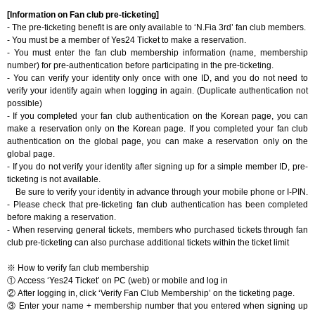
[Information on Fan club pre-ticketing]
- The pre-ticketing benefit is are only available to ‘N.Fia 3rd’ fan club members.
- You must be a member of Yes24 Ticket to make a reservation.
- You must enter the fan club membership information (name, membership
number) for pre-authentication before participating in the pre-ticketing.
- You can verify your identity only once with one ID, and you do not need to
verify your identify again when logging in again. (Duplicate authentication not
possible)
- If you completed your fan club authentication on the Korean page, you can
make a reservation only on the Korean page. If you completed your fan club
authentication on the global page, you can make a reservation only on the
global page.
- If you do not verify your identity after signing up for a simple member ID, pre-
ticketing is not available.
Be sure to verify your identity in advance through your mobile phone or I-PIN.
- Please check that pre-ticketing fan club authentication has been completed
before making a reservation.
- When reserving general tickets, members who purchased tickets through fan
club pre-ticketing can also purchase additional tickets within the ticket limit
※
How to verify fan club membership
①
Access ‘Yes24 Ticket’ on PC (web) or mobile and log in
②
After logging in, click ‘Verify Fan Club Membership’ on the ticketing page.
③
Enter your name + membership number that you entered when signing up