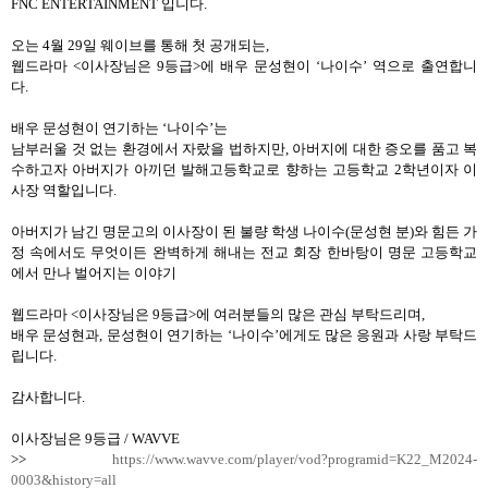
FNC ENTERTAINMENT
입니다
.
오는
4
월
29
일 웨이브를 통해 첫 공개되는
,
웹드라마
<
이사장님은
9
등급
>
에 배우 문성현이 ‘나이수’ 역으로 출연합니
다
.
배우 문성현이 연기하는 ‘나이수
’
는
남부러울 것 없는 환경에서 자랐을 법하지만
,
아버지에 대한 증오를 품고 복
수하고자 아버지가 아끼던 발해고등학교로 향하는 고등학교
2
학년이자 이
사장 역할입니다
.
아버지가 남긴 명문고의 이사장이 된 불량 학생 나이수
(
문성현 분
)
와 힘든 가
정 속에서도 무엇이든 완벽하게 해내는 전교 회장 한바탕이 명문 고등학교
에서 만나 벌어지는 이야기
웹드라마
<
이사장님은
9
등급
>
에 여러분들의 많은 관심 부탁드리며
,
배우 문성현과
,
문성현이 연기하는 ‘나이수’에게도 많은 응원과 사랑 부탁드
립니다
.
감사합니다
.
이사장님은
9
등급
/ WAVVE
>>
https://www.wavve.com/player/vod?programid=K22_M2024-
0003&history=all