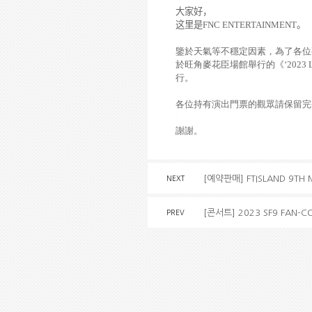
大家好，
这
里是
FNC ENTERTAINMENT
。
鑒於天氣等不穩定因素，
為
了各位
於旺角麥花臣場館
舉
行的
《
‘
2023 
行。
各位持有演出門票的觀眾請保留完
謝謝。
[예약판매] FTISLAND 9TH 
NEXT
[콘서트] 2023 SF9 FAN-CO
PREV