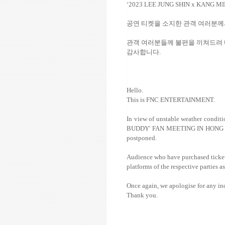
‘
2023 LEE JUNG SHIN x KANG 
공연 티켓을 소지한 관객 여러분께
관객 여러분들께 불편을 끼쳐드려 
감사합니다
.
Hello.
This is FNC ENTERTAINMENT.
In view of unstable weather cond
BUDDY' FAN MEETING IN HONG KONG"
postponed.
Audience who have purchased tickets
platforms of the respective parties a
Once again, we apologise for any in
Thank you.