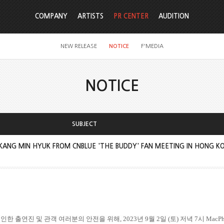
COMPANY
ARTISTS
PR CENTER
AUDITION
NEW RELEASE
NOTICE
F'MEDIA
NOTICE
SUBJECT
 KANG MIN HYUK FROM CNBLUE 'THE BUDDY' FAN MEETING IN HONG K
 인한 출연진 및 관객 여러분의 안전을 위해
, 2023
년
9
월
2
일
(
토
)
저녁
7
시
MacPh