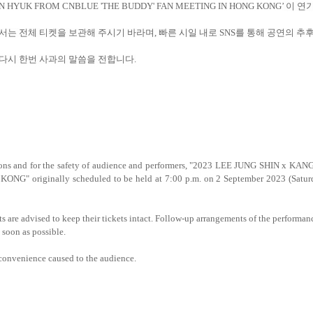
MIN HYUK FROM CNBLUE 'THE BUDDY' FAN MEETING IN HONG KONG’
이 연
서는 전체 티켓을 보관해 주시기 바라며
,
빠른 시일 내로
SNS
를 통해 공연의 추
다시 한번 사과의 말씀을 전합니다
.
itions and for the safety of audience and performers, "2023 LEE JUNG SHIN
 originally scheduled to be held at 7:00 p.m. on 2 September 2023 (Saturd
 are advised to keep their tickets intact. Follow-up arrangements of the performa
s soon as possible.
convenience caused to the audience.