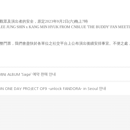
觀眾及演出者的安全，原定
2023
年
9
月
2
日
(
六
)
晚
上
7
時
LEE JUNG SHIN x KANG MIN HYUK FROM CNBLUE 'THE BUDDY' FAN MEET
整門票，我們會盡快於各單位之社交平台上公布演出後續安排事宜。不便之處
MINI ALBUM ‘Sage’ 예약 판매 안내
N ONE DAY PROJECT OF9 -unlock FANDORA- in Seoul 안내