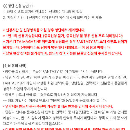
<< 명단 신청 방법 >>
1. 해당 이벤트 공지에 안내되는 신청페이지 URL에 접속
2. 지정된 기간 내 신청페이지에 안내된 양식에 맞춰 답변 작성 후 제출
*
신청시간 및 신청양식을 어길 경우 명단에서 제외됩니다.
* 1
인 1회 신청 가능합니다. (중복신청 불가, 중복신청 할 경우 신청 무효 처리됩니다)
*
기존 ITTA MAGAZINE 이벤트에 당첨되신 경우 FANTASY 8기 초대 이벤트 참여가
불가합니다. 신청하더라도 당첨자 명단에서 제외되오니 이 점 참고 바랍니다..
*
당일 현장 참여는 불가능하며, 반드시 참여 가능한 분들만 신청해 주시길 바랍니다.
[
신청 유의 사항]
- 참여를 희망하시는 분들은 FANTASY 8기에 가입해 주시기 바랍니다.
- 당일 입장 전, 본인 확인 절차가 진행될 예정입니다. 본인 확인 진행을 위해 신청 전,
FANTASY 8기 가입시 작성한 회원 정보(이름, 생년월일, 연락처)가 신분증과 동일한지
정확히 확인해 주시기 바랍니다.
- 이름은 반드시 한글 또는 영문으로 작성하셔야 참여가 가능합니다.
** 해외 가입자는 이름을 반드시 “여권명”과 동일하게 등록하셔야 합니다.
-
연락처는 반드시 문자 수신이 가능한 휴대폰 번호를 입력해 주시기 바랍니다.
- 당첨자 안내는 문자(신청시 입력한 연락처) 및 메일(팬클럽 가입 메일)로 개별 안내될
예정이오니, 반드시 양식에 맞추어 정확히 입력해 주시기 바랍니다. 항목 미기재 및 오기
재로 인한 문제 발생은 책임지지 않습니다.
-
이벤트 참여 응모폼 작성 후 팬클럽 환불 진행 시 이벤트 응모 내역은 자동 취소됩니다.