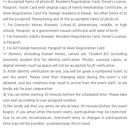
** Accepted forms of photo ID: Resident Registration Card, Driver’s License,
Passport, Youth Card with original copy of Family Relationship Certificate, or
Alien Registration Card (for foreign residents in Korea). No other forms of ID
will be accepted. Please bring one of the acceptable forms of photo ID.
1. For Domestic Minors (Korean): School ID (elementary, middle, or high
school), Passport, or a government-issued certificate with date of birth.
2. For Domestic Adults (Korean): Resident Registration Card, Driver’s License,
or Passport.
3. For All Foreign Nationals: Passport or Alien Registration Card.
** Winners, excluding Korean minors, cannot use 'Student IDs' (including
university student IDs) for identity verification. Photos, scanned copies, or
digital versions (such as apps) will not be accepted for ID verification.
3) After identity verification on-site, you will be given a numbered ticket to
join the event. Please note that changing seats during the event is not
allowed, and any violations may result in action from the event staff, so we
kindly ask for your cooperation.
4) You can enter starting 30 minutes before the scheduled time. Please take
your seat according to your assigned number.
5) We kindly ask that you arrive on-site at least 30 minutes before the event
begins. If you arrive after the event starts, participation may be restricted.
Due to on-site circumstances, mid-event entry or changes in participation
time may not be possible, so please keep this in mind.