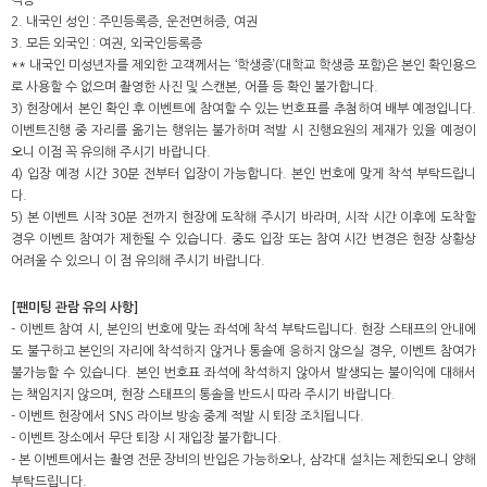
격증
2. 내국인 성인 : 주민등록증, 운전면허증, 여권
3. 모든 외국인 : 여권, 외국인등록증
** 내국인 미성년자를 제외한 고객께서는 ‘학생증’(대학교 학생증 포함)은 본인 확인용으
로 사용할 수 없으며 촬영한 사진 및 스캔본, 어플 등 확인 불가합니다.
3) 현장에서 본인 확인 후 이벤트에 참여할 수 있는 번호표를 추첨하여 배부 예정입니다.
이벤트진행 중 자리를 옮기는 행위는 불가하며 적발 시 진행요원의 제재가 있을 예정이
오니 이점 꼭 유의해 주시기 바랍니다.
4) 입장 예정 시간 30분 전부터 입장이 가능합니다. 본인 번호에 맞게 착석 부탁드립니
다.
5) 본 이벤트 시작 30분 전까지 현장에 도착해 주시기 바라며, 시작 시간 이후에 도착할
경우 이벤트 참여가 제한될 수 있습니다. 중도 입장 또는 참여 시간 변경은 현장 상황상
어려울 수 있으니 이 점 유의해 주시기 바랍니다.
[팬미팅 관람 유의 사항]
- 이벤트 참여 시, 본인의 번호에 맞는 좌석에 착석 부탁드립니다. 현장 스태프의 안내에
도 불구하고 본인의 자리에 착석하지 않거나 통솔에 응하지 않으실 경우, 이벤트 참여가
불가능할 수 있습니다. 본인 번호표 좌석에 착석하지 않아서 발생되는 불이익에 대해서
는 책임지지 않으며, 현장 스태프의 통솔을 반드시 따라 주시기 바랍니다.
- 이벤트 현장에서 SNS 라이브 방송 중계 적발 시 퇴장 조치됩니다.
- 이벤트 장소에서 무단 퇴장 시 재입장 불가합니다.
- 본 이벤트에서는 촬영 전문 장비의 반입은 가능하오나, 삼각대 설치는 제한되오니 양해
부탁드립니다.