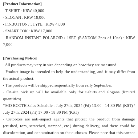
[Product Information]
- T-SHIRT : KRW 40,000
- SLOGAN : KRW 18,000
- PINBUTTON / 3TYPE : KRW 4,000
- SMART TOK : KRW 17,000
- RANDOM INSTANT POLAROID / 1SET (RANDOM 2pcs of 10ea) : KRW
7,000
[Purchasing Notice]
- All products may vary in size depending on how they are measured.
- Product image is intended to help the understanding, and it may differ from
the actual product.
- The products will be shipped sequentially from early September.
- On-site pick up will be
available
only for t-shirts and slogans (limited
quantities)
*MD BOOTH Sales Schedule : July 27th, 2024 (Fri) 13:00 - 14:30 PM (KST) /
July 27th, 2024 (Fri) 17:00 - 18:30 PM (KST)
- Outboxes are anti-impact agents that protect the product from damage
(crushed, torn, scratched, stamped, etc.) during delivery, and there could be
discoloration, and contamination on the outboxes. Please note that this cannot