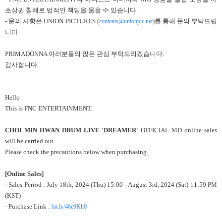
초상권 침해로 법적인 책임을 물을 수 있습니다.
- 문의 사항은 UNION PICTURES (
)를 통해 문의 부탁드립
contents@unionpic.net
니다.
PRIMADONNA 여러분들의 많은 관심 부탁드리겠습니다.
감사합니다.
Hello
This is FNC ENTERTAINMENT.
CHOI MIN HWAN DRUM LIVE 'DREAMER'
OFFICIAL MD online sales
will be carried out.
Please check the precautions below when purchasing.
[Online Sales]
- Sales Period : July 18th, 2024 (Thu) 15:00 - August 3rd, 2024 (Sat) 11:59 PM
(KST)
- Purchase Link :
bit.ly/46e9Kh0