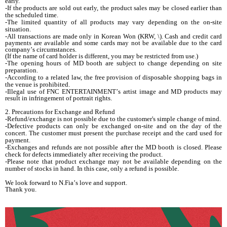
early.
-If
the products are sold out early, the product sales may be closed earlier than
the scheduled time.
-The limited quantity of all products may vary depending on the on-site
situation.
-All transactions are made only in Korean Won (KRW, \). Cash and credit card
payments are available and some cards may not be available due to the card
company
’
s circumstances.
(If the name of card holder is different, you may be restricted from use.)
-The opening hours of MD booth are subject to change depending on site
preparation.
-According to a related law, the free provision of disposable shopping bags in
the venue is prohibited.
-Illegal use of FNC ENTERTAINMENT
’
s artist image and MD products may
result in infringement of portrait rights.
2. Precautions for Exchange and Refund
-Refund/exchange is not possible due to the customer's simple change of mind.
-Defective products can only be exchanged on-site and on the day of the
concert. The customer must present the purchase receipt and the card used for
payment.
-Exchanges and refunds are not possible after the MD booth is closed. Please
check for defects immediately after receiving the product.
-Please note that product exchange may not be available depending on the
number of stocks in hand. In this case, only a refund is possible.
We look forward to N.Fia
’
s love and support.
Thank you.