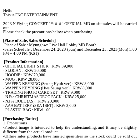
Hello
This is FNC ENTERTAINMENT.
2023 N.Flying CONCERT ‘
ㅋㅎㅎ
’ OFFICIAL MD on-site sales will be carried
out.
Please check the precautions below when purchasing.
[Place of Sale, Sales Schedule]
-Place of Sale : Myunghwa Live Hall Lobby MD Booth
-Sales Schedule :
December 24, 2023 (Sun) and December 25, 2023(Mon) 1:00
PM
–
4:00 PM (KST)
[Product Information]
- OFFICIAL LIGHT STICK : KRW 39,000
- SLOGAN : KRW 20,000
- HOODIE : KRW 79,000
- MUG : KRW 28,000
- WAPPEN KEYRING (Seung Hyub ver.) : KRW 8,000
- WAPPEN KEYRING (Hwe Seung ver.) : KRW 8,000
- TRADING PHOTO CARD SET : KRW 9,000
- N.Fie CHRISTMAS DECO PACK : KRW 25,000
- N.Fie DOLL (XS) : KRW 20,000
- AAA BATTERY (3EA 1SET) : KRW 3,000
- PLASTIC BAG : KRW 100
[Purchasing Notice]
1. Precautions
-Product image is intended to help the understanding, and it may be slightly
different from the actual product.
-Offline sales products have limited quantities so the stock could be sold out