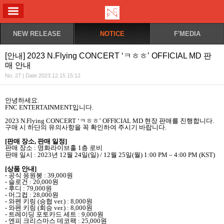
ALL MENU
NEW RELEASE
NOTICE
F'MEDIA
[안내] 2023 N.Flying CONCERT ‘ㅋㅎㅎ’ OFFICIAL MD 판
매 안내
No. 27 | Date 2023.12.15 15:12
안녕하세요
.
FNC ENTERTAINMENT
입니다
.
2023 N.Flying CONCERT ‘
ㅋㅎㅎ
’ OFFICIAL MD
현장 판매를 진행합니다
.
구매 시 하단의 유의사항을 꼭 확인하여 주시기 바랍니다
.
[
판매 장소
,
판매 일정
]
판매 장소
:
명화라이브홀
1
층 로비
판매 일시
: 2023
년
12
월
24
일
(
일
) / 12
월
25
일
(
월
) 1:00 PM
–
4:00 PM (KST)
[
상품 안내
]
-
공식 응원봉
: 39,000
원
-
슬로건
: 20,000
원
-
후디
: 79,000
원
-
머그컵
: 28,000
원
-
와펜 키링
(
승협
ver.) : 8,000
원
-
와펜 키링
(
회승
ver.) : 8,000
원
-
트레이딩 포토카드 세트
: 9,000
원
-
엔피 크리스마스 데코팩
: 25,000
원