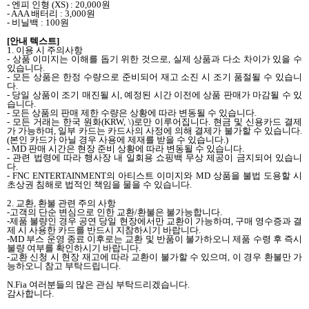
-
엔피 인형
(XS) : 20,000
원
- AAA
배터리
: 3,000
원
-
비닐백
: 100
원
[
안내 텍스트
]
1.
이용 시 주의사항
-
상품 이미지는 이해를 돕기 위한 것으로
,
실제 상품과 다소 차이가 있을 수
있습니다
.
-
모든 상품은 한정 수량으로 준비되어 재고 소진 시 조기 품절될 수 있습니
다
.
-
당일 상품이 조기 매진될 시
,
예정된 시간 이전에 상품 판매가 마감될 수 있
습니다
.
-
모든 상품의 판매 제한 수량은 상황에 따라 변동될 수 있습니다
.
-
모든 거래는 한국 원화
(KRW, \)
로만 이루어집니다
.
현금 및 신용카드 결제
가 가능하며
,
일부 카드는 카드사의 사정에 의해 결제가 불가할 수 있습니다
.
(
본인 카드가 아닐 경우 사용에 제재를 받을 수 있습니다
.)
- MD
판매 시간은 현장 준비 상황에 따라 변동될 수 있습니다
.
-
관련 법령에 따라 행사장 내 일회용 쇼핑백 무상 제공이 금지되어 있습니
다
.
- FNC ENTERTAINMENT
의 아티스트 이미지와
MD
상품을 불법 도용할 시
초상권 침해로 법적인 책임을 물을 수 있습니다
.
2.
교환
,
환불 관련 주의 사항
-
고객의 단순 변심으로 인한 교환
/
환불은 불가능합니다
.
-
제품 불량인 경우 공연 당일 현장에서만 교환이 가능하며
,
구매 영수증과 결
제 시 사용한 카드를 반드시 지참하시기 바랍니다
.
-MD
부스 운영 종료 이후로는 교환 및 반품이 불가하오니 제품 수령 후 즉시
불량 여부를 확인하시기 바랍니다
.
-
교환 신청 시 현장 재고에 따라 교환이 불가할 수 있으며
,
이 경우 환불만 가
능하오니 참고 부탁드립니다
.
N.Fia
여러분들의 많은 관심 부탁드리겠습니다
.
감사합니다
.