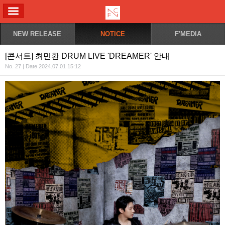
ALL MENU
NEW RELEASE
NOTICE
F'MEDIA
[콘서트] 최민환 DRUM LIVE 'DREAMER' 안내
No. 27 | Date 2024.07.01 15:12