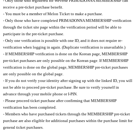
- Only those who registered for Weverse PRIMADONNA MEMBERSHIP can
receive a pre-ticket purchase benefit.
- You must be a member of Melon Ticket to make a purchase.
- Only those who have completed PRIMADONNA MEMBERSHIP verification
through the ticket site page within the verification period will be able to
participate in the pre-ticket purchase.
- Only one verification is possible with one ID, and it does not require re-
verification when logging in again. (Duplicate verification is unavailable.)
- If MEMBERSHIP verification is done on the Korean page, MEMBERSHIP
pre-ticket purchases are only possible on the Korean page. If MEMBERSHIP
verification is done on the global page, MEMBERSHIP pre-ticket purchases
are only possible on the global page.
- If you do not verify your identity after signing up with the linked ID, you will
not be able to proceed pre-ticket purchase. Be sure to verify yourself in
advance through your mobile phone or I-PIN.
- Please proceed ticket purchase after confirming that MEMBERSHIP
verification has been completed.
- Members who have purchased tickets through the MEMBERSHIP pre-ticket
purchase are also eligible for additional purchases within the purchase limit for
general ticket purchases.