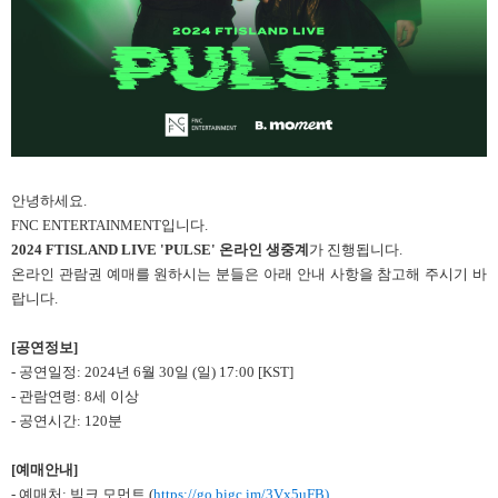
안녕하세요.
FNC ENTERTAINMENT
입니다.
2024 FTISLAND LIVE 'PULSE'
온라인 생중계
가 진행됩니다.
온라인 관람권 예매를 원하시는 분들은 아래 안내 사항을 참고해 주시기 바
랍니다.
[
공연정보]
-
공연일정: 2024년 6월 30일 (일) 17:00
[KST]
-
관람연령: 8세 이상
-
공연시간: 120분
[
예매안내]
-
예매처: 빅크 모먼트 (
https://go.bigc.im/3Vx5uFB
)