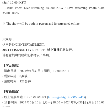
(Sun) 16:00 [KST]
- Ticket Price:
Live streaming 35,000 KRW / Live streaming+Photo Card
35,000 KRW
※ The show will be both in-person and livestreamed online.
大家好，
这
里是
FNC ENTERTAINMENT
。
2024 FTISLAND LIVE 'PULSE'
线
上直播
即
将举
行。
请
有意
预购
的朋友
们参
考以下事
项
。
【演出信息】
-
演出日期：
2024
年
6
月
30
日（周
日
）
17:00 [KST]
-
观
演年
龄
：
8
岁
以上
-
演出
时间
：
120
分
钟
【
预购
指南】
-
线
上售票
网
站
:
BIGC MOMENT (
https://go.bigc.im/3Vx5uFB
)
-
预
售
时间
:
2024
年
6
月
10
日
(
周
一
) 18:00 – 2024
年
6
月
30
日
(
周
日
) 16:00