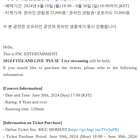
-
예매기간: 2024년 6월 10일 (월) 18:00 – 6월 30일 (일) 16:00까지 [KST]
-
티켓가격: 온라인 관람권 35,000원 / 온라인 관람권+포토카드 35,000원
※ 본 공연은 오프라인 공연과 온라인 생중계가 동시 진행됩니다.
Hello,
This is FNC ENTERTAINMENT.
2024 FTISLAND LIVE 'PULSE'
Live streaming
will be held
.
If you would like to purchase the tickets, please refer to the following
information.
[Concert Information]
- Date and Time: June 30th, 2024 (Sun) 17:00 [KST]
- Rating: 8 Years and over
- Running time: 120min
[Information on Ticket Purchase]
- Online Ticket Site: BIGC MOMENT (
https://go.bigc.im/3Vx5uFB
)
- Ticket Purchase Period: June 10th, 2024 (Mon) 18:00 – June 30th, 2024