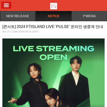
ALL MENU
NEW RELEASE
NOTICE
F'MEDIA
[콘서트] 2024 FTISLAND LIVE 'PULSE' 온라인 생중계 안내
No. 27 | Date 2024.06.10 18:00