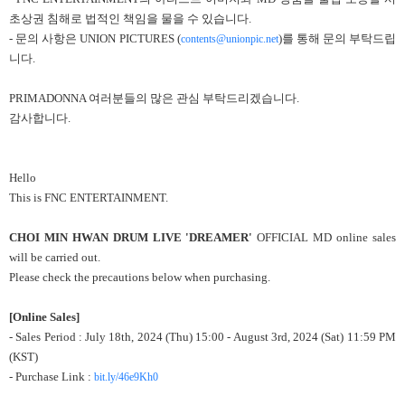
초상권 침해로 법적인 책임을 물을 수 있습니다.
- 문의 사항은 UNION PICTURES (
)를 통해 문의 부탁드립
contents@unionpic.net
니다.
PRIMADONNA 여러분들의 많은 관심 부탁드리겠습니다.
감사합니다.
Hello
This is FNC ENTERTAINMENT.
CHOI MIN HWAN DRUM LIVE 'DREAMER'
OFFICIAL MD online sales
will be carried out.
Please check the precautions below when purchasing.
[Online Sales]
- Sales Period : July 18th, 2024 (Thu) 15:00 - August 3rd, 2024 (Sat) 11:59 PM
(KST)
- Purchase Link :
bit.ly/46e9Kh0