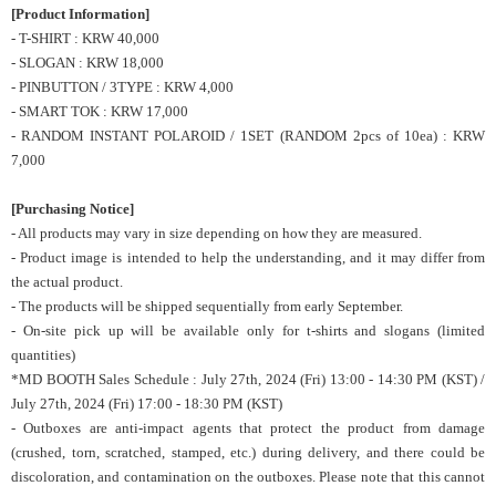
[Product Information]
- T-SHIRT : KRW 40,000
- SLOGAN : KRW 18,000
- PINBUTTON / 3TYPE : KRW 4,000
- SMART TOK : KRW 17,000
- RANDOM INSTANT POLAROID / 1SET (RANDOM 2pcs of 10ea) : KRW
7,000
[Purchasing Notice]
- All products may vary in size depending on how they are measured.
- Product image is intended to help the understanding, and it may differ from
the actual product.
- The products will be shipped sequentially from early September.
- On-site pick up will be
available
only for t-shirts and slogans (limited
quantities)
*MD BOOTH Sales Schedule : July 27th, 2024 (Fri) 13:00 - 14:30 PM (KST) /
July 27th, 2024 (Fri) 17:00 - 18:30 PM (KST)
- Outboxes are anti-impact agents that protect the product from damage
(crushed, torn, scratched, stamped, etc.) during delivery, and there could be
discoloration, and contamination on the outboxes. Please note that this cannot