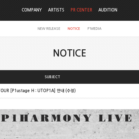
COMPANY
ARTISTS
PR CENTER
AUDITION
NEW RELEASE
NOTICE
F'MEDIA
NOTICE
SUBJECT
TOUR [P1ustage H : UTOP1A] 안내 (수정)