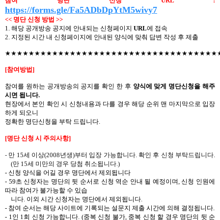
참여 명단 신청
URL :
https://forms.gle/Fa5ADbDpYtM5wivy7
<<
명단
신청
방법
>>
1.
해당
공개방송
공지에
안내되는
신청페이지
URL
에
접속
2.
지정된 시간 내 신청페이지에 안내된 양식에 맞춰 답변 작성 후 제출
★★★★★★★★★★★★★★★★★★★★★★★★★★★★★★★★★★★★
[
참여방법
]
참여를
원하는
공개방송의
공지를
확인
한
후
양식에 맞게
명단신청을
해주
시면
됩니다
.
현장에서
본인 확인 시 신청내용과
다를
경우
해당
순위
맨
마지막으로
입장
하게
되오니
정확한
명단신청을
부탁
드립니다
.
[
명단
신청
시
주의사항
]
-
만
15
세 이상
(2008
년생
)
부터 입장 가능합니다
.
확인 후 신청 부탁드립니다
.
(
만
15
세 미만의 경우 당첨 취소됩니다
.)
-
신청 양식을
어길
경우
명단에서
제외됩니다
- 59
초 신청자는 명단의 뒷 순서로 신청 역순 안내 될 예정이며
,
신청 인원에
따라 참여가 불가능할 수 있습
니다
.
이외 시간 신청자는 명단에서 제외됩니다
.
-
참여
순서는
해당
사이트에
기록되는
설문지
제출
시간에
의해
결정됩니다
.
- 1
인
1
회
신청
가능합니다
. (
중복 신청
불가
,
중복 신청
할
경우
명단의
뒷
순