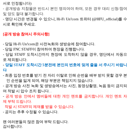
서로
인정됩니다
)
-
공개방송 지참물은 반드시 본인 명의여야 하며
,
모든 경우 대리 신청
/
참여
및 양도 절대 불가합니다
.
-
명단
시간은
변경될
수
있으니
,
Hi-Fi Un!corn
트위터
(@HFU_official)
를
수
시로
확인해
주세요
.
[
공개 방송 참여시
주의사항
]
-
당일
Hi-Fi Un!corn
은
사전녹화와 생방송에
참여합니다
.
-
당일
FNC STAFF
이
참여하여
현장을
진행합니다
.
-
당일
STAFF
도착시간까지
현장에
도착하지
않을
경우
,
명단에서
자동으
로
제외됩니다
.
-
당일
STAFF
도착시간
5
분전에
본인의
번호에
맞게
줄을
서 주시기
바랍니
다
-
최종 입장 번호를 받기 전 자리 이탈로 인해 순번을 배부 받지 못할 경우 본
인 순번을 잃게 되며
,
해당 부분은 책임지지 않습니다
.
-
공개 방송 사전 녹화 및 생방송에서는
사진
,
동영상촬영
,
녹음
등이
금지되
며
적발
시
압수
조치
됩니다
.
.
-
공개
방송
안에서
멤버들에
대한
개인
멘트를
금지합니다
.
개인
멘트
자
제
부탁
드립니다
.
적발
시
STAFF
의
제재를
받을
수
있습니다
.
-
공지는
추후
수정될
수
있습니다
.
팬
여러분들의
많은
참여
부탁
드립니다
.
감사합니다
.