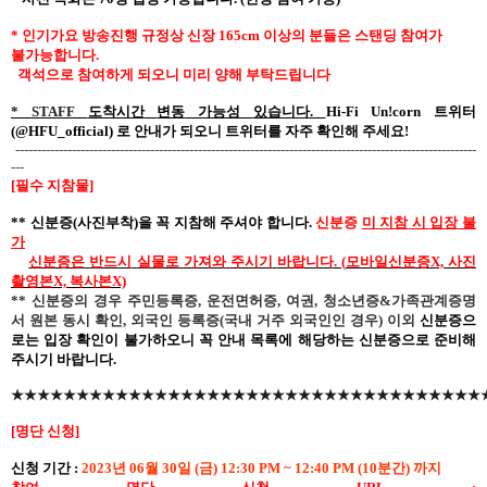
*
인기가요 방송진행 규정상 신장
165cm
이상의 분들은 스탠딩 참여가
불가능합니다
.
객석으로
참여하게
되오니
미리
양해
부탁드립니다
* STAFF
도착시간
변동
가능성
있습니다
.
Hi-Fi Un!corn
트위터
(@HFU_official)
로
안내가
되오니
트위터를
자주
확인해
주세요
!
----------------------------------------------------------------------------------------------------------
---
[
필수 지참물
]
**
신분증
(
사진부착
)
을
꼭
지참해
주셔야
합니다
.
신분증
미
지참
시
입장
불
가
신분증은
반드시
실물로
가져와
주시기
바랍니다
. (
모바일신분증
X,
사진
촬영본
X,
복사본
X)
**
신분증의 경우 주민등록증
,
운전면허증
,
여권
,
청소년증
&
가족관계증명
서 원본 동시 확인
,
외국인 등록증
(
국내 거주 외국인인 경우
)
이외
신분증으
로는 입장 확인이 불가하오니 꼭 안내 목록에
해당하는
신분증으로 준비해
주시기 바랍니다
.
★★★★★★★★★★★★★★★★★★★★★★★★★★★★★★★★★★★★
[
명단 신청
]
신청
기간
:
2023
년
06
월
30
일
(
금
) 12:30 PM ~ 12:40 PM (10
분간
)
까지