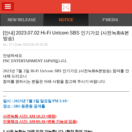
ALL MENU
NEW RELEASE
NOTICE
F'MEDIA
[안내] 2023.07.02 Hi-Fi Un!corn SBS 인기가요 (사전녹화&본
방송)
No. 27 | Date 2023.06.29 20:38
안녕하세요
.
FNC ENTERTAINMENT JAPAN
입니다
.
2023
년
7
월
2
일
Hi-Fi Un!corn SBS
인기가요
(
사전녹화
&
본방송
)
참여를
안
내해
드리오니
참여를
원하시는
분들은
아래
사항을
참고해
주시기
바랍니다
.
-----------------------------------------------------------------------------------------------------------
---
일시
: 2023
년
7
월
2
일
일요일
PM 3:10~
장소
:
SBS
등촌동 공개홀
사전녹화 시간
: AM 10:25 (
예정
)
인원체크 시간
: AM 09:30 (
변동
가능성
있음
)
*
사전 녹화는
70
명 입장 가능합니다
. (
현장 참여 가능
)