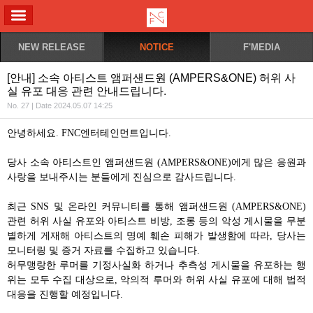
ALL MENU
NEW RELEASE
NOTICE
F'MEDIA
[안내] 소속 아티스트 앰퍼샌드원 (AMPERS&ONE) 허위 사
실 유포 대응 관련 안내드립니다.
No. 27 | Date 2024.05.07 14:25
안녕하세요
. FNC
엔터테인먼트입니다
.
당사 소속 아티스트인 앰퍼샌드원
(AMPERS&ONE)
에게 많은 응원과
사랑을 보내주시는 분들에게 진심으로 감사드립니다
.
최근
SNS
및 온라인 커뮤니티를 통해 앰퍼샌드원
(AMPERS&ONE)
관련 허위 사실 유포와 아티스트 비방
,
조롱 등의 악성 게시물을 무분
별하게 게재해 아티스트의 명예 훼손 피해가 발생함에 따라
,
당사는
모니터링 및 증거 자료를 수집하고 있습니다
.
허무맹랑한 루머를 기정사실화 하거나 추측성 게시물을 유포하는 행
위는 모두 수집 대상으로
,
악의적 루머와 허위 사실 유포에 대해 법적
대응을 진행할 예정입니다
.