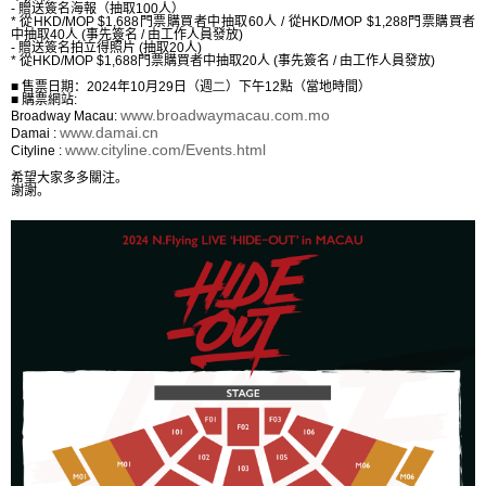
-
贈送簽名海報（抽取
100
人）
*
從
HKD/
MOP $1,688
門票購買者中抽取
60
人
/
從
HKD/
MOP $1,288
門票購買者
中抽取
40
人
(
事先簽名
/
由工作人員發放
)
-
贈送簽名拍立得照片
(
抽取
20
人
)
*
從
HKD/
MOP $1,688
門票購買者中抽取
20
人
(
事先簽名
/
由工作人員發放
)
■ 售票日期：
2024
年
10
月
29
日（週
二
）下午
1
2
點（當地時間）
■
購票網站
:
www.broadwaymacau.com.mo
Broadway Macau:
www.damai.cn
Damai :
www.cityline.com/Events.html
Cityline :
希望大家多多關注。
謝謝。