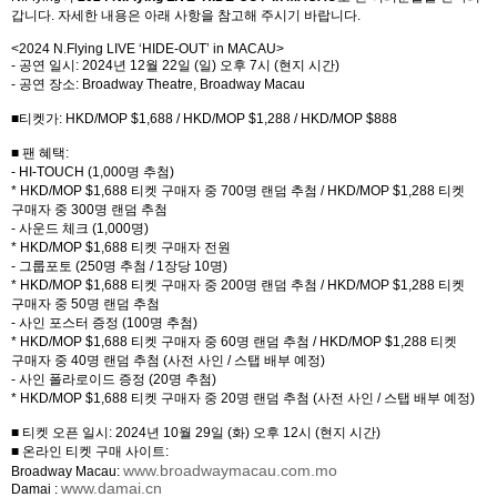
갑니다
.
자세한 내용은 아래 사항을 참고해 주시기 바랍니다
.
<2024 N.Flying LIVE ‘HIDE-OUT’ in MACAU>
-
공연 일시
: 2024
년
12
월
22
일
(
일
)
오후
7
시
(
현지 시간
)
-
공연 장소
: Broadway Theatre, Broadway Macau
■티켓가
: HKD/MOP $1,688 / HKD/MOP $1,288 / HKD/MOP $888
■ 팬 혜택
:
- HI-TOUCH (1,000
명 추첨
)
* HKD/MOP $1,688
티켓 구매자 중
700
명 랜덤 추첨
/ HKD/MOP $1,288
티켓
구매자 중
300
명 랜덤 추첨
-
사운드 체크
(1,000
명
)
* HKD/MOP $1,688
티켓 구매자 전원
-
그룹포토
(250
명 추첨
/ 1
장당
10
명
)
* HKD/MOP $1,688
티켓 구매자 중
200
명 랜덤 추첨
/ HKD/MOP $1,288
티켓
구매자 중
50
명 랜덤 추첨
-
사인 포스터 증정
(100
명 추첨
)
* HKD/MOP $1,688
티켓 구매자 중
60
명 랜덤 추첨
/ HKD/MOP $1,288
티켓
구매자 중
40
명 랜덤 추첨
(
사전 사인
/
스탭 배부 예정
)
-
사인 폴라로이드 증정
(20
명 추첨
)
* HKD/MOP $1,688
티켓 구매자 중
20
명 랜덤 추첨
(
사전 사인
/
스탭 배부 예정
)
■ 티켓 오픈 일시
: 2024
년
10
월
29
일
(
화
)
오후
12
시
(
현지 시간
)
■ 온라인 티켓 구매 사이트
:
www.broadwaymacau.com.mo
Broadway Macau:
www.damai.cn
Damai :