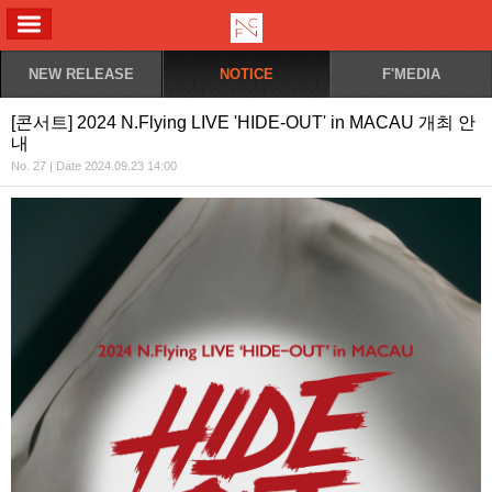
ALL MENU
NEW RELEASE
NOTICE
F'MEDIA
[콘서트] 2024 N.Flying LIVE 'HIDE-OUT' in MACAU 개최 안
내
No. 27 | Date 2024.09.23 14:00