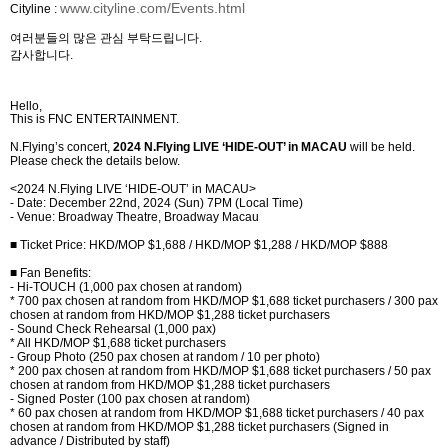
www.cityline.com/Events.html
Cityline :
여러분들의 많은 관심 부탁드립니다
.
감사합니다
.
Hello,
This is FNC ENTERTAINMENT.
N.Flying’s concert,
2024 N.Flying LIVE ‘HIDE-OUT’ in MACAU
will be held.
Please check the details below.
<2024 N.Flying LIVE ‘HIDE-OUT’ in MACAU>
- Date: December 22nd, 2024 (Sun) 7PM (Local Time)
-
Venue: Broadway Theatre, Broadway Macau
■
Ticket
Price: HKD/MOP $1,688 / HKD/MOP $1,288 / HKD/MOP $888
■
Fan Benefits:
- Hi-TOUCH (1,000 pax chosen at random)
* 700 pax chosen at random from HKD/MOP $1,688 ticket purchasers / 300 pax
chosen at random from HKD/MOP $1,288 ticket purchasers
- Sound Check Rehearsal (1,000 pax)
* All HKD/MOP $1,688 ticket purchasers
- Group Photo (250 pax chosen at random / 10 per photo)
* 200 pax chosen at random from HKD/MOP $1,688 ticket purchasers / 50 pax
chosen at random from HKD/MOP $1,288 ticket purchasers
- Signed Poster (100 pax chosen at random)
* 60 pax chosen at random from HKD/MOP $1,688 ticket purchasers / 40 pax
chosen at random from HKD/MOP $1,288 ticket purchasers (Signed in
advance / Distributed by staff)