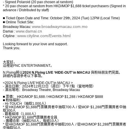
- Signed Polaroid (20 pax chosen at random)
* 20 pax chosen at random from HKD/MOP $1,688 ticket purchasers (Signed in
advance / Distributed by staff)
■
Ticket Open Date and Time: October 29th, 2024 (Tue) 12PM (Local Time)
■
Online Ticket Site:
www.broadwaymacau.com.mo
Broadway Macau:
www.damai.cn
Damai :
www.cityline.com/Events.html
Cityline :
Looking forward to your love and support.
Thank you.
大家好，
這裡是
FNC ENTERTAINMENT
。
N.Flying
將以
2024 N.Flying LIVE ‘HIDE-OUT’ in MACAU
與粉絲朋友們見面。
詳細內容請參考以下事項。
<2024 N.Flying LIVE‘HIDE-OUT’in MACAU >
-
演出日期：
2024
年
12
月
22
日（週日）下午
7
點（當地時間）
-
演出場地：
Broadway Theatre, Broadway Macau
■
票價：
HKD/MOP $1,688 / HKD/MOP $1,288 / HKD/MOP $888
■
粉絲福利：
- Hi-TOUCH
（抽取
1,000
人）
*
從
HKD/
MOP $1,688
門票購買者中抽取
700
人
/
從
MOP $1,288
門票購買者中抽
取
300
人
-
觀看綵排（
1,000
人）
* HKD/MOP $1,688
門票購買者全員
-
團體合影（抽取
250
人，每組
10
人）
*
從
HKD/
MOP $1,688
門票購買者中抽取
200
人
/
從
HKD/
MOP $1,288
門票購買者
中抽取
50
人