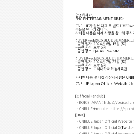
안녕하세요
,
FNC ENTERTAINMENT
입니다
.
UVERwo
CNBLUE
가
일본 대표 록 밴드
분들을 만나러 갑니다
.
자세한 내용은 아래 사항을 참고해 주시
UVERworld&CNBLUE SUMMER LI
<
-
공연 일자
: 2024
년
6
월
15
일
(
토
)
-
공연 시간
:
오후
5
시
-
공연 장소
:
PIA ARENA MM
UVERworld&CNBLUE SUMMER LI
<
-
공연 일자
: 2024
년
7
월
27
일
(
토
)
-
공연 시간
:
오후
6
시
-
공연 장소
:
고려대학교 화정체육관
자세한 내용 및 티켓의 상세사항은
CNBL
CNBLUE Japan Official Website :
h
【
Official Fanclub
】
・
BOICE JAPAN :
https://boice.fc.
・
CNBLUE
★
mobile :
https://sp.c
【
LINK
】
・
CNBLUE Japan Official Website 
・
CNBLUE Japan Official
X(Twitter)
・
CNBLUE Japan Official Instagra