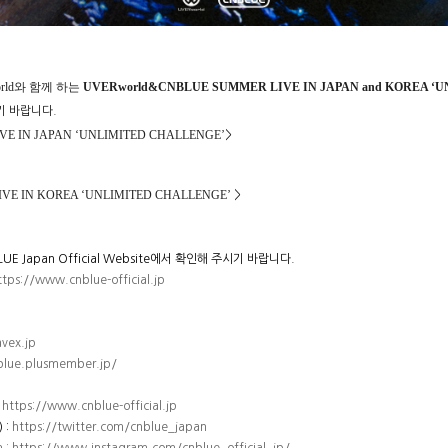
rld
와 함께 하는
UVERworld&CNBLUE SUMMER LIVE IN JAPAN and KOREA ‘
기 바랍니다
.
VE IN JAPAN ‘UNLIMITED CHALLENGE’
>
VE IN KOREA ‘UNLIMITED CHALLENGE’
>
UE Japan Official Website
에서 확인해 주시기 바랍니다
.
ttps://www.cnblue-official.jp
avex.jp
nblue.plusmember.jp/
:
https://www.cnblue-official.jp
 :
https://twitter.com/cnblue_japan
m :
https://www.instagram.com/cnblue_official_jp/