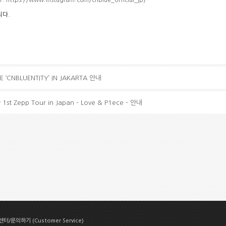
니다
.
E ‘CNBLUENTITY’ IN JAKARTA 안내
st Zepp Tour in Japan - Love & P1ece - 안내
터/문의하기 (Customer Service)