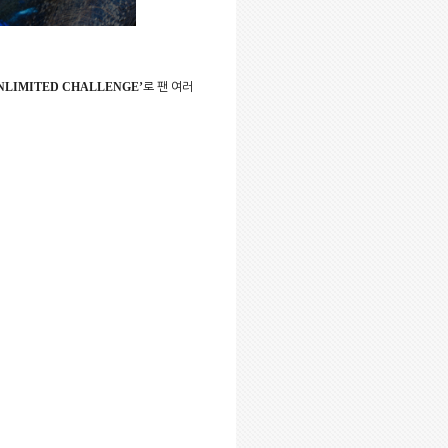
UNLIMITED CHALLENGE’
로 팬 여러