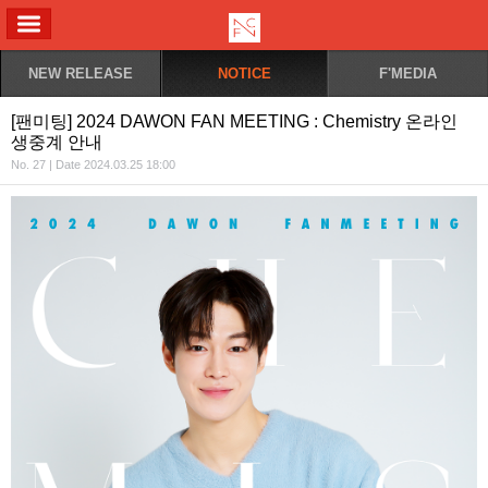
ALL MENU
NEW RELEASE
NOTICE
F'MEDIA
[팬미팅] 2024 DAWON FAN MEETING : Chemistry 온라인
생중계 안내
No. 27 | Date 2024.03.25 18:00