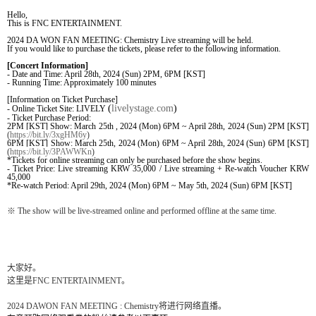
Hello,
This is FNC ENTERTAINMENT.
2024 DA WON FAN MEETING: Chemistry Live streaming will be held.
If you would like to purchase the tickets, please refer to the following information.
[Concert Information]
- Date and Time: April 28th, 2024 (Sun) 2PM, 6PM [KST]
- Running Time: Approximately 100 minutes
[Information on Ticket Purchase]
(
livelystage.com
)
- Online Ticket Site: LIVELY
- Ticket Purchase Period:
2PM [KST] Show: March 25th , 2024 (Mon) 6PM ~ April 28th, 2024 (Sun) 2PM [KST]
(
https://bit.ly/3xgHM6y
)
6PM [KST] Show: March 25th, 2024 (Mon) 6PM ~ April 28th, 2024 (Sun) 6PM [KST]
(
https://bit.ly/3PAWWKn
)
*Tickets for online streaming can only be purchased before the show begins.
- Ticket Price: Live streaming KRW 35,000 / Live streaming + Re-watch Voucher KRW
45,000
*Re-watch Period: April 29th, 2024 (Mon) 6PM ~ May 5th, 2024 (Sun) 6PM [KST]
※
The show will be live-streamed online and performed offline at the same time.
大家好。
这里是
FNC ENTERTAINMENT
。
2024 DAWON FAN MEETING : Chemistry
将进行网络直播。