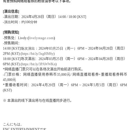
有意
预购网络观看券的粉丝请参考以下事项。
[
演出信息
]
-
演出日期：
2024
年
4
月
28
日（周日）
14:00 / 18:00
[KST]
-
演出
时间：约
100
分钟
[
预购须知
]
(
livelystage.com
)
-
预售处：
Lively
-
预售期间：
14:00 [KST]
场次
演出：
2024
年
03
月
25
日（周一）
6PM ~ 2024
年
04
月
28
日（周日）
2PM (KST)
(
https://bit.ly/3xgHM6y
)
18:00 [KST]
场次演出
：
2024
年
03
月
25
日（周一）
6PM ~ 2024
年
04
月
28
日（周日）
6PM (KST)
(
https://bit.ly/3PAWWKn
)
*
网络直播
门票只可以在各场次演出开始前进行购买。
-
门票价格：网络直播使用券韩币
35,000
元
/
网络直播观看券
+
重播观看券
韩币
45,000
元
*
重播收看
时间
：
2024
年
4
月
29
日（周一）
6PM ~ 2024
年
5
月
5
日（周日）
6PM
(KST)
※ 本
演出的
线
下演出
将与
在
线
直播同步
进
行。
こんにちは。
FNC ENTERTAINMENT
です。