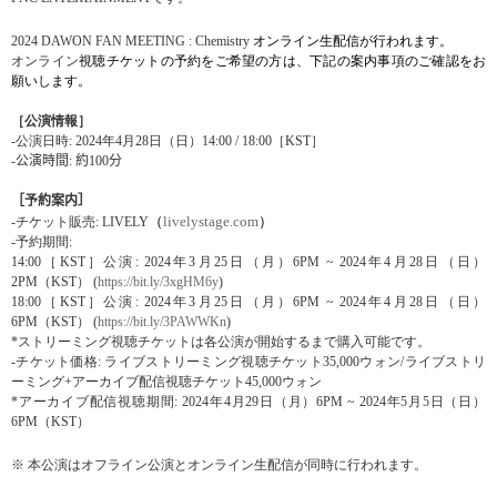
2024 DAWON FAN MEETING : Chemistry
オンライン生配信が行われます。
オンライン
視聴チケットの予約をご希望の方は、下記の案内事項のご確認をお
願いします。
［公演情報］
-
公演日時
: 2024
年
4
月
28
日（日）
14:00 / 18:00
［
KST
］
-
公演時間
:
約
100
分
［予約案内］
（
livelystage.com
）
-
チケット販
売
: LIVELY
-
予約期間
:
14:00
［
KST
］公演
: 2024
年
3
月
25
日（月）
6PM ~ 2024
年
4
月
28
日（日）
2PM
（
KST
）
(
https://bit.ly/3xgHM6y
)
18:00
［
KST
］公演
: 2024
年
3
月
25
日（月）
6PM ~ 2024
年
4
月
28
日（日）
6PM
（
KST
）
(
https://bit.ly/3PAWWKn
)
*
ストリーミング視聴チケットは各公演が開始するまで購入可能です。
-
チケット価格
:
ライブストリーミング視聴チケット
35,000
ウォン
/
ライブストリ
ーミング
+
アーカイブ配信視聴チケット
45,000
ウォン
*
アーカイブ配信視聴期間
: 2024
年
4
月
29
日（月）
6PM ~ 2024
年
5
月
5
日（日）
6PM
（
KST
）
※
本公演はオフライン公演とオンライン生配信が同時に行われます。