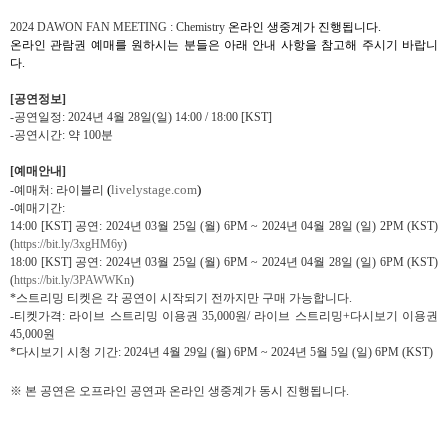
2024 DAWON FAN MEETING : Chemistry
온라인 생중계
가 진행됩니다
.
온라인 관람권 예매를 원하시는 분들은 아래 안내 사항을 참고해 주시기 바랍니
다
.
[
공연정보
]
-
공연일정
: 2024
년
4
월
28
일
(
일
) 14:00 / 18:00
[KST]
-
공연시간
:
약
100
분
[
예매안내
]
(
livelystage.com
)
-
예매처
:
라이블리
-
예매기간
:
14:00 [KST]
공연
: 2024
년
03
월
25
일
(
월
) 6PM ~ 2024
년
04
월
28
일
(
일
) 2PM (KST)
(
https://bit.ly/3xgHM6y
)
18:00 [KST]
공연
: 2024
년
03
월
25
일
(
월
) 6PM ~ 2024
년
04
월
28
일
(
일
) 6PM (KST)
(
https://bit.ly/3PAWWKn
)
*
스트리밍 티켓은 각 공연이 시작되기 전까지만 구매 가능합니다
.
-
티켓가격
:
라이브 스트리밍 이용권
35,000
원
/
라이브 스트리밍
+
다시보기 이용권
45,000
원
*
다시보기 시청 기간
: 2024
년
4
월
29
일
(
월
) 6PM ~ 2024
년
5
월
5
일
(
일
) 6PM
(KST)
※ 본 공연은 오프라인 공연과 온라인 생중계가 동시 진행됩니다
.