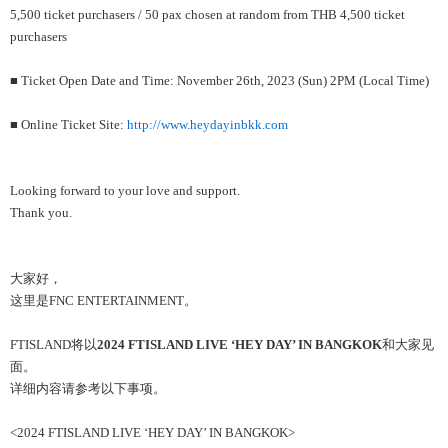
5,500 ticket purchasers / 50 pax chosen at random from THB 4,500 ticket
purchasers
■ Ticket Open Date and Time: November 26th, 2023 (Sun) 2PM (Local Time)
■ Online Ticket Site:
http://www.heydayinbkk.com
Looking forward to your love and support.
Thank you.
大家好，
这里是FNC ENTERTAINMENT。
FTISLAND将以
2024 FTISLAND LIVE ‘HEY DAY’ IN BANGKOK
和大家见
面。
详细内容请参考以下事项。
<2024 FTISLAND LIVE ‘HEY DAY’ IN BANGKOK>