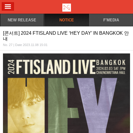
ALL MENU
NEW RELEASE
NOTICE
F'MEDIA
[콘서트] 2024 FTISLAND LIVE ‘HEY DAY’ IN BANGKOK 안
내
No. 27 | Date 2023.11.08 15:01