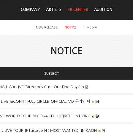
COMPANY
ARTISTS
PR CENTER
AUDITION
NEW RELEASE
NOTICE
F'MEDIA
NOTICE
SUBJECT
WA LIVE ‘Director’s Cut : Our Fine Days’ in
LIVE ‘&CON4 : FULL CIRCLE’ OFFICIAL MD 온라인 예
IVE WORLD TOUR '&CON4 : FULL CIRCLE’ in HONG
 LIVE TOUR [P1ustage H : MOST WANTED] IN KAOH