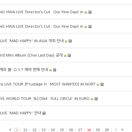
WA LIVE ‘Director’s Cut : Our Fine Days’ in
WA LIVE ‘Director’s Cut : Our Fine Days’ in
LIVE 'MAD HAPPY' IN ASIA 개최 안내
rd Mini Album [One Last Day] 공개
계의 봄' O.S.T 예약 판매 안내
 LIVE TOUR [P1ustage H : MOST WANTED] IN NORT
IVE WORLD TOUR '&CON4 : FULL CIRCLE' IN EURO
 LIVE 'MAD HAPPY' 안내
11
12
13
14
15
16
17
19
20
18