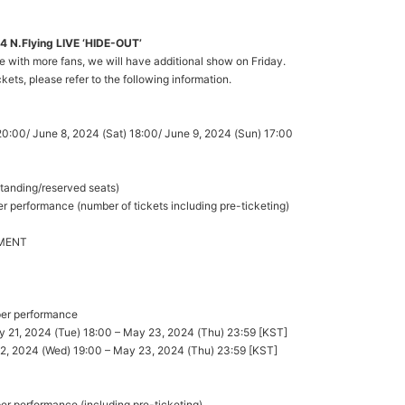
 N.Flying LIVE ‘HIDE-OUT’
e with more fans, we will have additional show on Friday.
ckets, please refer to the following information.
 20:00/ June 8, 2024 (Sat) 18:00/ June 9, 2024 (Sun) 17:00
standing/reserved seats)
per performance (number of tickets including pre-ticketing)
NMENT
 per performance
May 21, 2024 (Tue) 18:00 – May 23, 2024 (Thu) 23:59 [KST]
 22, 2024 (Wed) 19:00 – May 23, 2024 (Thu) 23:59 [KST]
 per performance (including pre-ticketing)