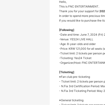
Hello,
This is FNC ENTERTAINMENT.
Thank you for your support for
2024
In order to spend more precious tim
If you would like to purchase the ti
[Following]
-Date and time: June 7, 2024 (Fri)
-Venue: YES24 LIVE HALL
-Age: 8-year-olds and older
-Price: KRW 121,000 for all seats (
-Ticket limit: 2 tickets per person 
-Ticketing: Yes24 Ticket
-Organizer/Host: FNC ENTERTAI
[Ticketing]
※Fan club p
re-ticketing
-
Ticket limit: 2 tickets per person
- N.Fia 3rd Certification Period: 
- N.Fia 3rd Ticketing Period: May
※General ticketing
-
Ticket limit: 2 tickets per person