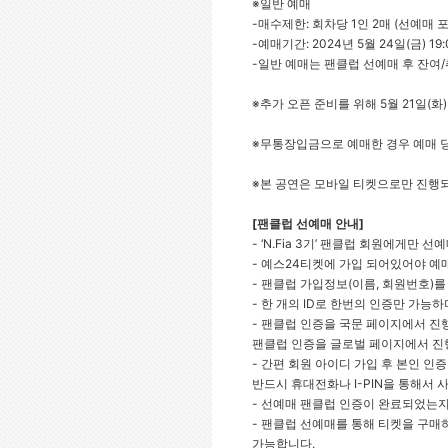
※
일반 예매
-
매수제한: 회차당 1인 2매 (선예매 포
-
예매기간: 2024년 5월 24일(금) 19
-
일반 예매는 팬클럽 선예매 후 잔여
※
추가 오픈 준비를 위해 5월 21일(화) 1
※
무통장입금으로 예매한 경우 예매 당일
※
본 공연은 모바일 티켓으로만 진행되
[
팬클럽 선예매 안내]
- ‘N.Fia 3
기’ 팬클럽 회원에게만 선예
-
예스24티켓에 가입 되어있어야 예
-
팬클럽 가입정보(이름, 회원번호)를
-
한 개의 ID로 한번의 인증만 가능하며
-
팬클럽 인증을 국문 페이지에서 진행
팬클럽 인증을 글로벌 페이지에서 진
-
간편 회원 아이디 가입 후 본인 인증
반드시 휴대전화나 I-PIN을 통해서
-
선예매 팬클럽 인증이 완료되었는지 
-
팬클럽 선예매를 통해 티켓을 구매하
가능합니다.