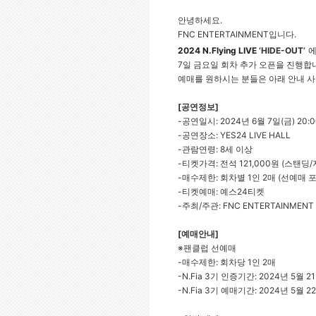
안녕하세요.
FNC ENTERTAINMENT
입니다.
2024 N.Flying LIVE
‘HIDE-OUT’
에
7
일 금요일 회차 추가 오픈을 진행합
예매를 원하시는 분들은 아래 안내 사
[
공연정보]
-
공연일시:
2024
년 6월 7일(금) 20:00
-
공연장소: YES24 LIVE HALL
-
관람연령: 8세 이상
-
티켓가격: 전석 121,000원
(
스탠딩/
-
매수제한: 회차별 1인 2매 (선예매 
-
티켓예매: 예스24티켓
-
주최/주관: FNC ENTERTAINMENT
[
예매안내]
※
팬클럽 선예매
-
매수제한: 회차당 1인 2매
-N.Fia 3
기 인증기간: 2024년 5월 21일(
-N.Fia 3
기 예매기간: 2024년 5월 22일(