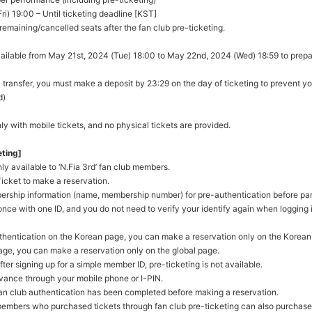
ri) 19:00 – Until ticketing deadline [KST]
e remaining/cancelled seats after the fan club
pre-ticketing
.
vailable from May 21st, 2024 (Tue) 18:00 to May 22nd, 2024 (Wed) 18:59 to prepar
transfer, you must make a deposit by 23:29 on the day of ticketing to prevent yo
d
)
y with mobile tickets, and no physical tickets are provided.
eting]
nly available to ‘N.Fia 3rd’ fan club members.
icket to make a reservation.
ership information (name, membership number) for pre-authentication before parti
 once with one ID, and you do not need to verify your identify again when logging 
uthentication on the Korean page, you can make a reservation only on the Korean
page, you can make a reservation only on the global page.
after signing up for a simple member ID, pre-ticketing is not available.
advance through your mobile phone or I-PIN.
fan club authentication has been completed before making a reservation.
members who purchased tickets through fan club pre-ticketing can also purchase a