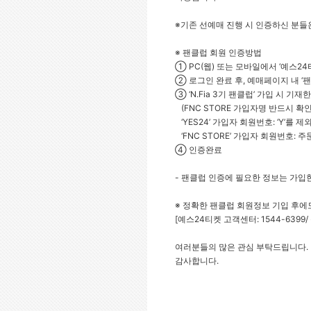
※
기존 선예매 진행 시 인증하신 분들
※
팬클럽 회원 인증방법
①
PC(
웹) 또는 모바일에서 ‘예스24
②
로그인 완료 후, 예매페이지 내 ‘
③
‘N.Fia 3
기 팬클럽’ 가입 시 기재
(FNC STORE
가입자명 반드시 확인
‘YES24’
가입자 회원번호: ‘Y’를 제
‘FNC STORE’
가입자 회원번호: 주문번
④
인증완료
-
팬클럽 인증에 필요한 정보는 가입
※
정확한 팬클럽 회원정보 기입 후에도
[
예스24티켓 고객센터: 1544-6399/ 
여러분들의 많은 관심 부탁드립니다.
감사합니다.