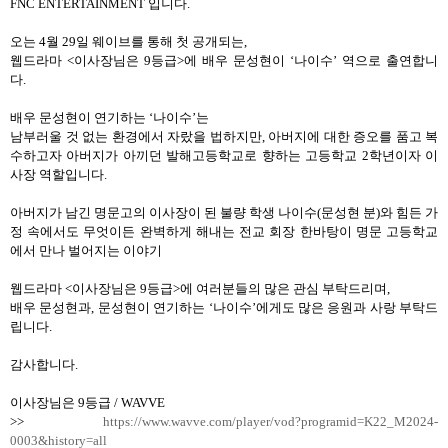
FNC ENTERTAINMENT
입니다
.
오는
4
월
29
일 웨이브를 통해 첫 공개되는
,
웹드라마
<
이사장님은
9
등급
>
에 배우 문성현이 ‘나이수’ 역으로 출연합니
다
.
배우 문성현이 연기하는 ‘나이수
’
는
남부러울 것 없는 환경에서 자랐을 법하지만
,
아버지에 대한 증오를 품고 복
수하고자 아버지가 아끼던 발해고등학교로 향하는 고등학교
2
학년이자 이
사장 역할입니다
.
아버지가 남긴 명문고의 이사장이 된 불량 학생 나이수
(
문성현 분
)
와 힘든 가
정 속에서도 무엇이든 완벽하게 해내는 전교 회장 한바탕이 명문 고등학교
에서 만나 벌어지는 이야기
웹드라마
<
이사장님은
9
등급
>
에 여러분들의 많은 관심 부탁드리며
,
배우 문성현과
,
문성현이 연기하는 ‘나이수’에게도 많은 응원과 사랑 부탁드
립니다
.
감사합니다
.
이사장님은
9
등급
/ WAVVE
>>
https://www.wavve.com/player/vod?programid=K22_M2024-
0003&history=all