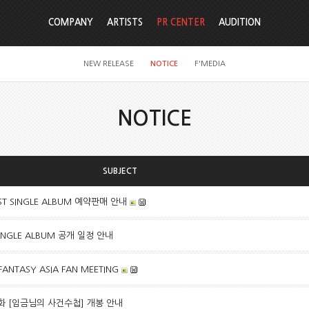
COMPANY
ARTISTS
PR CENTER
AUDITION
NEW RELEASE
NOTICE
F'MEDIA
NOTICE
SUBJECT
ST SINGLE ALBUM 예약판매 안내
 SINGLE ALBUM 공개 일정 안내
FANTASY ASIA FAN MEETING
화 [임금님의 사건수첩] 개봉 안내