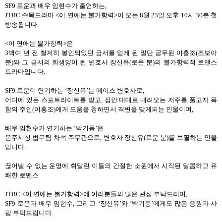
SF9 로운과 배우 임현수가 출연하는,
JTBC 수목드라마 <이 연애는 불가항력>이 오는 8월 23일 오후 10시 30분 첫
방송됩니다.
<이 연애는 불가항력>은
3백여 년 전 철저히 봉인되었던 금서를 얻게 된 말단 공무원 이홍조(조보아
분)와 그 금서의 희생양이 된 변호사 장신유(로운 분)의 불가항력적 로맨스
드라마입니다.
SF9 로운이 연기하는 ‘장신유’는 에이스 변호사로,
어디에 있든 스포트라이트를 받고, 집안 대대로 내려오는 저주를 풀고자 목
함의 주인(이홍조)에게 도움을 청하면서 격변을 맞게되는 인물이며,
배우 임현수가 연기하는 ‘박기동’은
온주시청 법무팀 차석 주무관으로, 변호사 장신유(로운 분)를 보필하는 인물
입니다.
끊어낼 수 없는 운명에 휘말린 이들의 간절한 소원에서 시작된 달콤하고 유
쾌한 로맨스
JTBC <이 연애는 불가항력>에 여러분들의 많은 관심 부탁드리며,
SF9 로운과 배우 임현수, 그리고 ‘장신유’와 ‘박기동’에게도 많은 응원과 사
랑 부탁드립니다.