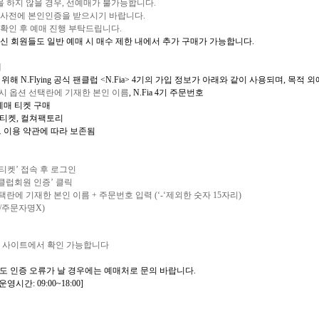
을 하지 않을 경우
,
선예매가 불가능합니다
.
 사전에 본인인증을 받으시기 바랍니다
.
확인 후 예매 진행 부탁드립니다
.
신 회원들도 일반 예매 시 매수 제한 내에서 추가 구매가 가능합니다
.
내
 위해
N.Flying
공식 팬클럽
<N.Fia> 4
기의 가입 정보가 아래와 같이 사용되며
,
목적 외
시 옵션 선택란에 기재한 본인 이름
, N.Fia 4
기 주문번호
예매 티켓 구매
티켓
,
컬쳐팩토리
트 이용 약관에 따라 보존됨
티켓
’
접속 후 로그인
클럽회원 인증
’
클릭
선택란에 기재한 본인 이름
+
주문번호 입력
(‘-‘
제외한 숫자
15
자리
)
/
주문자명
X)
한 사이트에서 확인 가능합니다
도 인증 오류가 날 경우에는 예매처로 문의 바랍니다
.
운영시간
: 09:00~18:00]