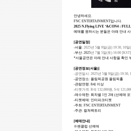
안녕하세요
.
FNC ENTERTAINMENT
입니다
.
2025 N.Flying LIVE
‘&CON4 : FUL
예매를 원하시는 분들은 아래 안내 
[
공연일정
]
-
서울
:
2025
년
5
월
9
일
(
금
) 19:30, 10
일
(
-
부산
: 2025
년
7
월
5
일
(
토
) 16:00 [KST]
*
서울공연은 아래 안내 사항을 확인
[
공연정보
(
서울
)]
-
공연일시
:
2025
년
5
월
9
일
(
금
) 19:30, 
-
공연장소
:
올림픽공원 올림픽홀
-
관람연령
: 8
세 이상
-
티켓가격
: R
석
132,000
원
, S
석
121,00
-
매수제한
:
회차별
1
인
2
매
(
선예매 포
-
티켓예매
:
인터파크티켓
-
주최
: FNC ENTERTAINMENT
-
주관
:
컬쳐팩토리
[
예매안내
]
※팬클럽 선예매