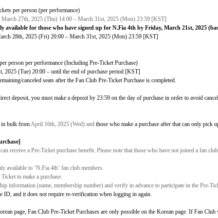
ickets per person (per performance)
od: March 27th, 2025 (Thu) 14:00 – March 31st, 2025 (Mon) 23:59 [KST]
nly available for those who have signed up for N.Fia 4th by Friday, March 21st, 2025 (
March 28th, 2025 (Fri) 20:00 – March 31st, 2025 (Mon) 23:59 [KST]
s per person per performance (Including Pre-Ticket Purchase)
st, 2025 (Tue) 20:00 – until the end of purchase period [KST]
remaining/canceled seats after the Fan Club Pre-Ticket Purchase is completed.
rect deposit, you must make a deposit by 23:59 on the day of purchase in order to avoid cancel
 in bulk from
April 16th, 2025 (Wed) and
those who make a purchase after that can only pick up
Purchase
]
an receive a Pre-Ticket purchase benefit. Please note that those who have not joined a fan club w
ly available to
‘
N.Fia 4th
’
fan club members.
icket to make a purchase.
p information (name, membership number) and verify in advance to participate in the Pre-Tic
e ID, and it does not require re-verification when logging in again.
Korean page, Fan Club Pre-Ticket Purchases are only possible on the Korean page. If Fan Club v