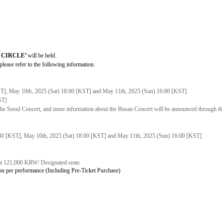
L CIRCLE’
will be held.
 please refer to the following information.
T], May 10th, 2025 (Sat) 18:00 [KST] and May 11th, 2025 (Sun) 16:00 [KST]
ST]
the Seoul Concert, and more information about the Busan Concert will be announced through the
:30 [KST], May 10th, 2025 (Sat) 18:00 [KST] and May 11th, 2025 (Sun) 16:00 [KST]
t 121,000 KRW/ Designated seats
son per performance (Including Pre-Ticket Purchase)