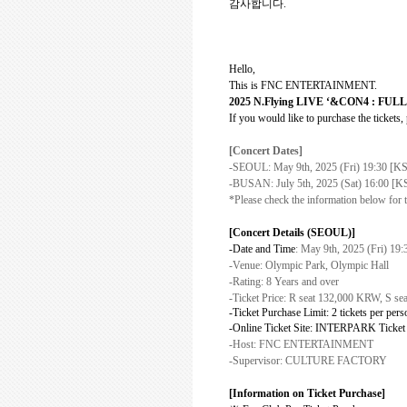
감사합니다
.
Hello,
This is FNC ENTERTAINMENT.
2025 N.Flying LIVE
‘&CON4 : FUL
If you would like to purchase the tickets,
[Concert Dates]
-SEOUL: May 9th, 2025 (Fri) 19:30 [KS
-BUSAN: July 5th, 2025 (Sat) 16:00 [K
*Please check the information below for 
[Concert Details (SEOUL)]
-Date and Time
: May 9th, 2025 (Fri) 19
-Venue: Olympic Park, Olympic Hall
-Rating: 8 Years and over
-Ticket Price:
R seat 132,000 KRW, S sea
-Ticket Purchase Limit:
2 tickets per per
-Online Ticket Site:
INTERPARK Ticket
-Host: FNC ENTERTAINMENT
-Supervisor: CULTURE FACTORY
[Information on Ticket Purchase]