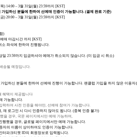
(
목
) 14:00 – 3
월
31
일
(
월
) 23:59
까지
[KST]
 가입하신 분들에 한하여 선예매 인증이 가능합니다
.
(
결제 완료 기준
)
(
금
) 20:00 – 3
월
31
일
(
월
) 23:59
까지
[KST]
함
)
예매 마감시간 까지
[KST]
취소 좌석에 한하여 진행됩니다
.
당일
23:59
까지 입금하셔야 예매가 취소되지 않습니다
. (
미 입금 시 취소
)
 배송될 예정입니다
.
 가입하신 분들에
한하여 선예매 진행이 가능합니다
.
팬클럽 가입을 하지 않은 이용자
매 혜택이 제공됩니다
매 가능합니다
.
 입력하여 사전 인증을 해야만
,
선예매 참여가 가능합니다
.
며
,
재 로그인 시 다시 인증하지 않아도 됩니다
. (
중복 인증 불가
)
행했을 경우
,
국문 페이지에서만 예매 가능하며
,
진행했을 경우
,
글로벌 페이지에서만 예매 가능합니다
.
증자의 이름이 상이하여도 인증이 가능합니다
.
 인터파크티켓
ID
의 회원정보로 입력됩니다
.