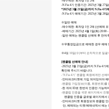
-
매수제한
:
회차당
1
인
2
매
-N.Fia 4
기 인증기간
: 2025
년
3
월
27
일
*2025
년
3
월
21
일
(
금
)
까지
N.Fia 4
기에
-N.Fia 4
기 예매기간
: 2025
년
3
월
28
일
※일반 예매
-
매수제한
:
회차당
1
인
2
매
(
선예매 포
-
예매기간
:
2025
년
4
월
1
일
(
화
) 20:00 -
-
일반 예매는 팬클럽 선예매 후 잔여
/
※무통장입금으로 예매한 경우 예매 
※
4
월
16
일
(
수
)
부터 순차적으로 일괄
[
팬클럽 선예매 안내
]
-2025
년
3
월
21
일
(
금
)
까지
N.Fia 4
기에
확인해 주시기 바랍니다
.
-‘N.Fia 4
기
’
팬클럽 회원에게만 선예
-
인터파크티켓에 가입 되어있어야 예
-
팬클럽 가입정보
(
이름
,
회원번호
)
를
-
한 개의
ID
로 한번의 인증만 가능하
-
팬클럽 인증을 국문 페이지에서 진
팬클럽 인증을 글로벌 페이지에서 
-
인터파크티켓 회원정보와 팬클럽 인
단
,
예매되는 티켓
/
예매내역서 에는