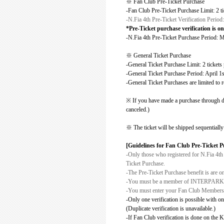
※
Fan Club Pre-Ticket Purchase
-Fan Club Pre-Ticket Purchase Limit: 2 t
-N.Fia 4th Pre-Ticket Verification Peri
*Pre-Ticket purchase verification is o
-N.Fia 4th Pre-Ticket Purchase Period: 
※
General Ticket Purchase
-General Ticket Purchase Limit: 2 ticket
-General Ticket Purchase Period: April 1
-General Ticket Purchases are limited to 
※ If you have made a purchase through di
canceled.)
※
The ticket will be shipped
sequentially
[Guidelines for Fan Club
Pre-Ticket 
-Only those who registered for N.Fia 4th c
Ticket Purchase.
-The Pre-Ticket Purchase benefit is are on
-You must be a member of INTERPARK T
-You must enter your Fan Club Membershi
-Only one verification is possible with on
(Duplicate verification is unavailable.)
-If Fan Club verification is done on the 