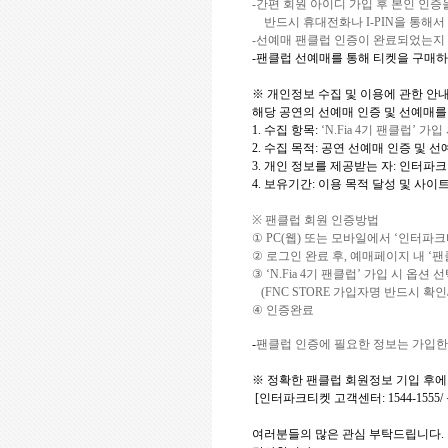
-
간편 회원 아이디 가입 후 본인 인증
반드시 휴대전화나
I-PIN
을 통해서
-
선예매 팬클럽 인증이 완료되었는지 
-
팬클럽 선예매를 통해 티켓을 구매하
※
개인정보 수집 및 이용에 관한 안
해당 공연의 선예매 인증 및 선예매를
1.
수집 항목
:
‘N.Fia 4
기 팬클럽
’
가입 
2.
수집 목적
:
공연 선예매 인증 및 선
3.
개인 정보를 제공받는 자
:
인터파크
4.
보유기간
:
이용 목적 달성 및 사이
※
팬클럽 회원 인증방법
①
PC(
웹
)
또는 모바일에서
‘
인터파크
②
로그인 완료 후
,
예매페이지 내
‘
팬
③
‘N.Fia 4
기 팬클럽
’
가입 시 옵션 
(FNC STORE
가입자명 반드시 확인
④
인증완료
-
팬클럽 인증에 필요한 정보는 가입
※ 정확한 팬클럽 회원정보 기입 후에
[
인터파크티켓 고객센터
:
1544-1555/
여러분들의 많은 관심 부탁드립니다
.