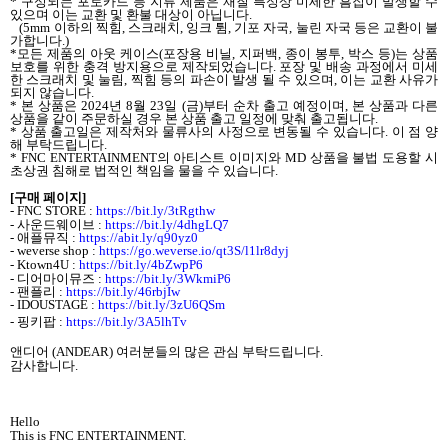
*
구성되는 포토카드 등 지류 제품은 재질 특성상 미세한 흠집이 발생할 수
있으며 이는 교환 및 환불 대상이 아닙니다
.
(5mm
이하의 찍힘
,
스크래치
,
잉크 튐
,
기포 자국
,
눌린 자국 등은 교환이 불
가합니다
.)
*
모든 제품의 아웃 케이스
(
포장용 비닐
,
지퍼백
,
종이 봉투
,
박스 등
)
는 상품
보호를 위한 충격 방지용으로 제작되었습니다
.
포장 및 배송 과정에서 미세
한 스크래치 및 눌림
,
찍힘 등의 파손이 발생 될 수 있으며
,
이는 교환 사유가
되지 않습니다
.
*
본 상품은
2024
년
8
월
23
일
(
금
)
부터 순차 출고 예정이며
,
본 상품과 다른
상품을 같이 주문하실 경우 본 상품 출고 일정에 맞춰 출고됩니다
.
*
상품 출고일은 제작처와 물류사의 사정으로 변동될 수 있습니다
.
이 점 양
해 부탁드립니다
.
* FNC ENTERTAINMENT
의 아티스트 이미지와
MD
상품을 불법 도용할 시
초상권 침해로 법적인 책임을 물을 수 있습니다
.
[
구매 페이지
]
- FNC STORE :
https://bit.ly/3tRgthw
-
사운드웨이브
:
https://bit.ly/4dhgLQ7
-
애플뮤직
:
https://abit.ly/q90yz0
- weverse shop :
https://go.weverse.io/qt3S/l1lr8dyj
- Ktown4U :
https://bit.ly/4bZwpP6
-
디어마이뮤즈
:
https://bit.ly/3WkmiP6
-
팬플리
:
https://bit.ly/46rbjIw
- IDOUSTAGE :
https://bit.ly/3zU6QSm
-
핑키팝
:
https://bit.ly/3A5lhTv
앤디어
(ANDEAR)
여러분들의 많은 관심 부탁드립니다
.
감사합니다
.
Hello
This is FNC ENTERTAINMENT.