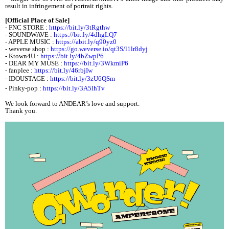
result in infringement of portrait rights.
[Official Place of Sale]
- FNC STORE :
https://bit.ly/3tRgthw
- SOUNDWAVE :
https://bit.ly/4dhgLQ7
- APPLE MUSIC :
https://abit.ly/q90yz0
- weverse shop :
https://go.weverse.io/qt3S/l1lr8dyj
- Ktown4U :
https://bit.ly/4bZwpP6
- DEAR MY MUSE :
https://bit.ly/3WkmiP6
- fanplee :
https://bit.ly/46rbjIw
- IDOUSTAGE :
https://bit.ly/3zU6QSm
- Pinky-pop :
https://bit.ly/3A5lhTv
We look forward to ANDEAR’s love and support.
Thank you.