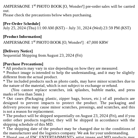
st
AMPERS&ONE 1
PHOTO BOOK [O, Wonder!] pre-order sales will be carried
out.
Please check the precautions below when purchasing.
[Pre-Order Schedule]
July 25, 2024 (Thu) 11:00 AM (KST) – July 31, 2024 (Wed) 23:59 PM (KST)
[Product Information]
st
AMPERS&ONE 1
PHOTO BOOK [O, Wonder!] : 47,000 KRW
[Delivery Notice]
Sequential Shipping from August 23, 2024 (Fri)
[Purchase Precautions]
* All products may vary in size depending on how they are measured.
* Product image is intended to help the understanding, and it may be slightly
different from the actual product.
* The included products such as photo cards, may have minor scratches due to
the nature of the material, which is not subject to exchange or refund.
(You cannot replace scratches, ink splashes, bubble marks, and press
marks of less than 5mm.)
* Out cases (Packaging plastic, zipper bags, boxes, etc.) of all products are
designed to prevent impacts to protect the product. The packaging and
delivery process may cause minor scratches, pressings, and scratches, and this
is not a reason for replacement.
* The product will be shipped sequentially on August 23, 2024 (Fri), and if you
order other products together, they will be shipped in accordance with the
shipping schedule of this MD.
* The shipping date of the product may be changed due to the conditions of
the manufacturer and the logistics company. We ask for your understanding.
* Illegal use of FNC ENTERTAINMENT's artist image and MD products may