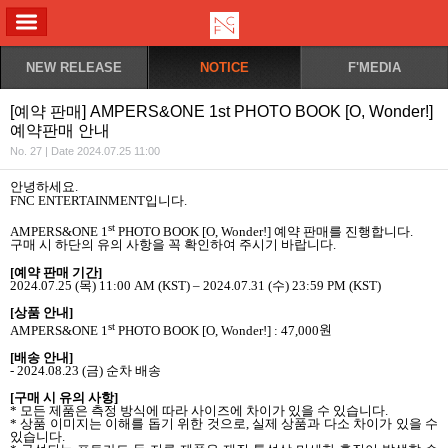
ALL MENU
NEW RELEASE
NOTICE
F'MEDIA
[예약 판매] AMPERS&ONE 1st PHOTO BOOK [O, Wonder!]
예약판매 안내
No. 27 | Date 2024.07.25 11:00
안녕하세요
.
FNC ENTERTAINMENT
입니다
.
st
AMPERS&ONE 1
PHOTO BOOK [O, Wonder!]
예약 판매를 진행합니다
.
구매 시 하단의 유의 사항을 꼭 확인하여 주시기 바랍니다
.
[
예약 판매 기간
]
2024.07.25 (
목
) 11:00 AM (KST) – 2024.07.31 (
수
) 23:59 PM (KST)
[
상품 안내
]
st
AMPERS&ONE 1
PHOTO BOOK [O, Wonder!] : 47,000
원
[
배송 안내
]
- 2024.08.23 (
금
)
순차 배송
[
구매 시 유의 사항
]
*
모든 제품은 측정 방식에 따라 사이즈에 차이가 있을 수 있습니다
.
*
상품 이미지는 이해를 돕기 위한 것으로
,
실제 상품과 다소 차이가 있을 수
있습니다
.