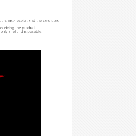
purchase receipt and the card used
receiving the product.
nly a refund is possible.