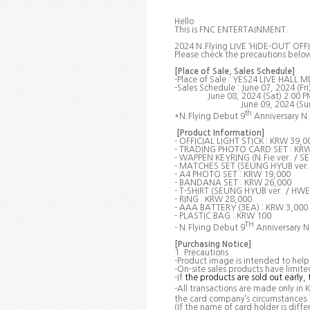
Hello
This is FNC ENTERTAINMENT.
2024 N.Flying LIVE ‘HIDE-OUT’ OFFIC
Please check the precautions belo
[Place of Sale, Sales Schedule]
-Place of Sale : YES24 LIVE HALL 
-Sales Schedule : June
07, 2024 (Fri
June 08, 2024 (Sat) 2:00 P
June 09, 2024 (Su
th
*
N.Flying Debut 9
Anniversary N.
[Product Information]
- OFFICIAL LIGHT STICK : KRW 39,0
- TRADING PHOTO CARD SET : KRW
- WAPPEN KEYRING (N.Fie ver. / S
- MATCHES SET (SEUNG HYUB ver. 
- A4 PHOTO SET : KRW 19,000
- BANDANA SET : KRW 26,000
- T-SHIRT (SEUNG HYUB ver. / HWE
- RING : KRW 28,000
- AAA BATTERY (3EA) : KRW 3,000
- PLASTIC BAG : KRW 100
TH
- N.Flying Debut 9
Anniversary N.
[Purchasing Notice]
1. Precautions
-Product image is intended to help
-On-site sales products have limite
-If
the products are sold out early,
-All transactions are made only in
the card company’s circumstances.
(If the name of card holder is diff