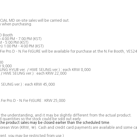
IAL MD on-site sales will be carried out.
w when purchasing.
MD Booth
) 4:00 PM – 7:00 PM (KST)
M – 5:00 PM (KST)
n) 1:00 PM – 4:00 PM (KST)
Fie Pro.D – N.Fie FIGURE will be available for purchase at the N.Fie Booth, YES2
00
 9,000
EUNG HYUB ver. / HWE SEUNG ver.) : each KRW 8,000
/ HWE SEUNG ver.) : each KRW 22,000
 SEUNG ver.) : each KRW 45,000
Fie Pro.D – N.Fie FIGURE : KRW 25,000
 the understanding, and it may be slightly different from the actual product.
d quantities so the stock could be sold out early.
 the product sales may be closed earlier than the scheduled time.
 Korean Won (KRW,
₩). Cash and credit card payments are available and some ca
erent, you may be restricted from use.)