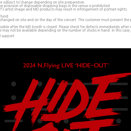
e subject to change depending on site preparation.
ee provision of disposable shopping bags in the venue is prohibited.
s artist image and MD products may result in infringement of portrait rights.
efund
xchanged on-site and on the day of the concert. The customer must present the 
sible after the MD booth is closed. Please check for defects immediately after 
 may not be available depending on the number of stocks in hand. In this case, o
d support.