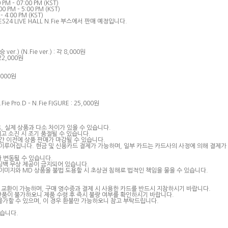
0 PM – 07:00 PM (KST)
:00 PM – 5:00 PM (KST)
 – 4:00 PM (KST)
ES24 LIVE HALL N.Fie
부스에서 판매 예정입니다
.
회승
ver.) (N.Fie ver.) :
각
8,000
원
22,000
원
,000
원
Fie Pro.D – N.Fie FIGURE : 25,000
원
로
,
실제 상품과 다소 차이가 있을 수 있습니다
.
고 소진 시 조기 품절될 수 있습니다
.
간 이전에 상품 판매가 마감될 수 있습니다
.
 이루어집니다
.
현금 및 신용카드 결제가 가능하며
,
일부 카드는 카드사의 사정에 의해 결제가
라 변동될 수 있습니다
.
핑백 무상 제공이 금지되어 있습니다
.
 이미지와
MD
상품을 불법 도용할 시 초상권 침해로 법적인 책임을 물을 수 있습니다
.
 교환이 가능하며
,
구매 영수증과 결제 시 사용한 카드를 반드시 지참하시기 바랍니다
.
반품이 불가하오니 제품 수령 후 즉시 불량 여부를 확인하시기 바랍니다
.
불가할 수 있으며
,
이 경우 환불만 가능하오니 참고 부탁드립니다
.
겠습니다
.