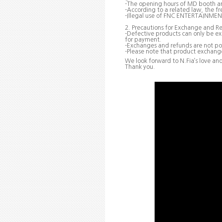
-The opening hours of MD booth ar
-According to a related law, the fr
-Illegal use of FNC ENTERTAINMENT’
2. Precautions for Exchange and R
-Defective products can only be e
for payment.
-Exchanges and refunds are not pos
-Please note that product exchange
We look forward to N.Fia’s love an
Thank you.