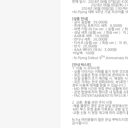
판매 일시
: 2024
년
06
월
07
일
(
금
) 4:0
2024
년
06
월
08
일
(
토
) 2
2024
년
06
월
09
일
(
일
) 1:00 PM
*N.Flying
데뷔
9
주년 기념 피규어를
Y
[
상품 안내
]
-
공식 응원봉
: 39,000
원
-
트레이딩 포토카드 세트
: 9,000
원
-
와펜 키링
(N.Fie ver. /
승협
ver. /
-
성냥 세트
(
승협
ver. /
회승
ver.) :
각
- A4
포토 세트
: 19,000
원
-
반다나 세트
: 26,000
원
-
티셔츠
(
승협
ver. /
회승
ver.) :
각
45
-
반지
: 28,000
원
- AAA
배터리
(3EA) : 3,000
원
-
비닐백
: 100
원
TH
- N.Flying Debut 9
Anniversary N.
[
안내 텍스트
]
1.
이용 시 주의사항
-
상품 이미지는 이해를 돕기 위한 것으
-
모든 상품은 한정 수량으로 준비되어 재
-
당일 상품이 조기 매진될 시
,
예정된 시
-
모든 거래는 한국 원화
(KRW, ₩)
로만
경우 사용에 제재를 받을 수 있습니다
.)
- MD
판매 시간은 현장 준비 상황에 따
-
관련 법령에 따라 행사장 내 일회용 쇼
- FNC ENTERTAINMENT
의 아티스트
2.
교환
,
환불 관련 주의 사항
-
제품 불량인 경우 공연 당일 현장에서만
-MD
부스 운영 종료 이후로는 교환 및 
-
교환 신청 시 현장 재고에 따라 교환이 
N.Fia
여러분들의 많은 관심 부탁드리
감사합니다
.