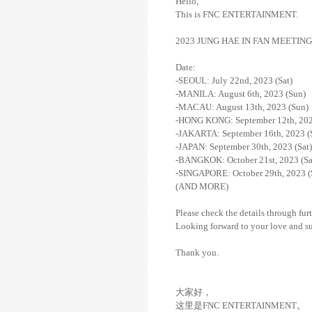
Hello,
This is FNC ENTERTAINMENT.
2023 JUNG HAE IN FAN MEETING ‘Th
Date:
-SEOUL: July 22nd, 2023 (Sat)
-MANILA: August 6th, 2023 (Sun)
-MACAU: August 13th, 2023 (Sun)
-HONG KONG: September 12th, 202
-JAKARTA: September 16th, 2023 (
-JAPAN: September 30th, 2023 (Sat)
-BANGKOK: October 21st, 2023 (Sa
-SINGAPORE: October 29th, 2023 (
(AND MORE)
Please check the details through furt
Looking forward to your love and s
Thank you.
大家好，
这里是FNC ENTERTAINMENT。