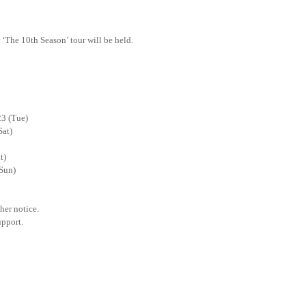
e 10th Season’ tour will be held.
3 (Tue)
Sat)
t)
Sun)
her notice.
upport.