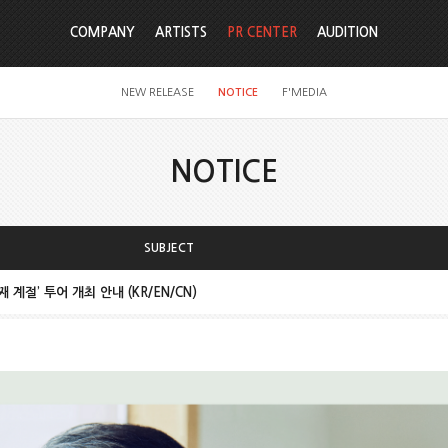
COMPANY
ARTISTS
PR CENTER
AUDITION
NEW RELEASE
NOTICE
F'MEDIA
NOTICE
SUBJECT
 계절’ 투어 개최 안내 (KR/EN/CN)