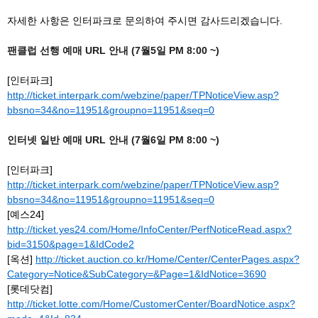
자세한 사항은 인터파크로 문의하여 주시면 감사드리겠습니다.
팬클럽 선행 예매 URL 안내 (7월5일 PM 8:00 ~)
[인터파크]
http://ticket.interpark.com/webzine/paper/TPNoticeView.asp?
bbsno=34&no=11951&groupno=11951&seq=0
인터넷 일반 예매 URL 안내 (7월6일 PM 8:00 ~)
[인터파크]
http://ticket.interpark.com/webzine/paper/TPNoticeView.asp?
bbsno=34&no=11951&groupno=11951&seq=0
[예스24]
http://ticket.yes24.com/Home/InfoCenter/PerfNoticeRead.aspx?
bid=3150&page=1&IdCode2
[옥션]
http://ticket.auction.co.kr/Home/Center/CenterPages.aspx?
Category=Notice&SubCategory=&Page=1&IdNotice=3690
[롯데닷컴]
http://ticket.lotte.com/Home/CustomerCenter/BoardNotice.aspx?