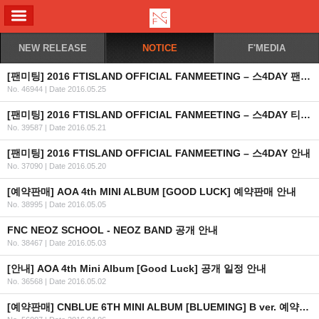
ALL MENU
NEW RELEASE
NOTICE
F'MEDIA
[팬미팅] 2016 FTISLAND OFFICIAL FANMEETING – 스4DAY 팬클럽 인증 및 예매 URL 안내
No. 46944
|
Date 2016.05.25
[팬미팅] 2016 FTISLAND OFFICIAL FANMEETING – 스4DAY 티켓예매안내
No. 39587
|
Date 2016.05.21
[팬미팅] 2016 FTISLAND OFFICIAL FANMEETING – 스4DAY 안내
No. 37090
|
Date 2016.05.20
[예약판매] AOA 4th MINI ALBUM [GOOD LUCK] 예약판매 안내
No. 38995
|
Date 2016.05.05
FNC NEOZ SCHOOL - NEOZ BAND 공개 안내
No. 38467
|
Date 2016.05.03
[안내] AOA 4th Mini Album [Good Luck] 공개 일정 안내
No. 36568
|
Date 2016.05.02
[예약판매] CNBLUE 6TH MINI ALBUM [BLUEMING] B ver. 예약판매 안내