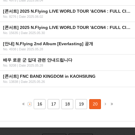
No. 4975
|
Date 2025.06.04
[콘서트] 2025 N.Flying LIVE WORLD TOUR '&CON4 : FULL CIRCLE' in MACAU
No. 8276
|
Date 2025.06.02
[콘서트] 2025 N.Flying LIVE WORLD TOUR '&CON4 : FULL CIRCLE' IN U.S.A 안내
No. 15635
|
Date 2025.05.30
[안내] N.Flying 2nd Album [Everlasting] 공개
No. 4938
|
Date 2025.05.28
배우 로운 군 입대 관련 안내드립니다
No. 9208
|
Date 2025.05.28
[콘서트] FNC BAND KINGDOM in KAOHSIUNG
No. 13838
|
Date 2025.05.26
16
17
18
19
20