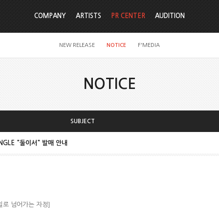
COMPANY
ARTISTS
PR CENTER
AUDITION
NEW RELEASE
NOTICE
F'MEDIA
NOTICE
SUBJECT
 SINGLE "둘이서" 발매 안내
9일로 넘어가는 자정]
!