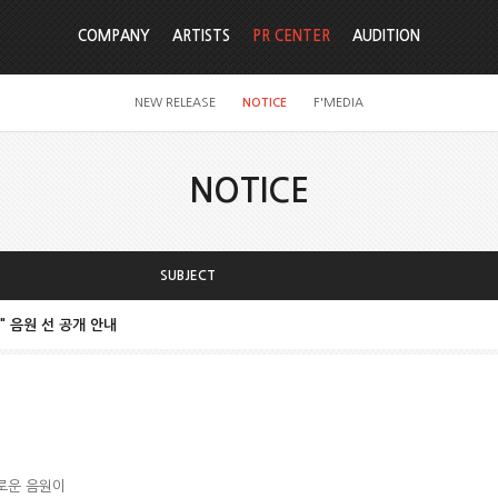
COMPANY
ARTISTS
PR CENTER
AUDITION
NEW RELEASE
NOTICE
F'MEDIA
NOTICE
SUBJECT
" 음원 선 공개 안내
새로운 음원이