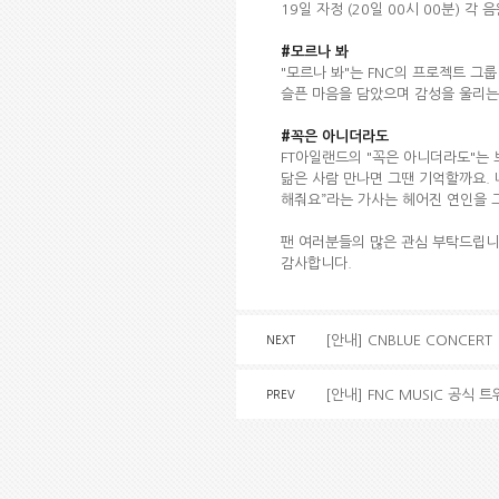
19일 자정 (20일 00시 00분) 각
#모르나 봐
"모르나 봐"는 FNC의 프로젝트 그룹
슬픈 마음을 담았으며 감성을 울리는
#꼭은 아니더라도
FT아일랜드의 "꼭은 아니더라도"는 
닮은 사람 만나면 그땐 기억할까요. 
해줘요”라는 가사는 헤어진 연인을 
팬 여러분들의 많은 관심 부탁드립니
감사합니다.
[안내] CNBLUE CONCERT 
NEXT
[안내] FNC MUSIC 공식 
PREV