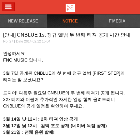
ALL MENU
NEW RELEASE
NOTICE
F'MEDIA
[안내] CNBLUE 1st 정규 앨범 두 번째 티져 공개 시간 안내
No. 27 | Date 2014.02.12 15:04
안녕하세요.
FNC MUSIC 입니다.
3월 7일 공개된 CNBLUE의 첫 번째 정규 앨범 [FIRST STEP]의
티져는 잘 보셨나요?
드디어! 다음주 월요일 CNBLUE의 두 번째 티져가 공개 됩니다.
2차 티져와 더불어 추가적인 자세한 일정 함께 올려드리니
CNBLUE의 공개 일정을 확인하여 주세요.
3
월
14
일
낮
12
시
: 2
차
티져
영상
공개
3
월
17
일
낮
12
시
:
컴백
포토
공개
(
네이버
독점
공개
)
3
월
21
일
:
전체
음원
발매
!