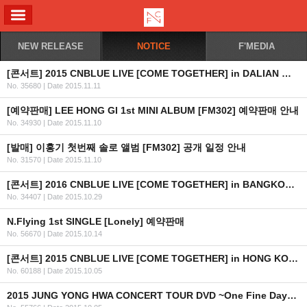
ALL MENU
NEW RELEASE
NOTICE
F'MEDIA
[콘서트] 2015 CNBLUE LIVE [COME TOGETHER] in DALIAN 일정 안내
No. 35680
|
Date 2015.11.11
[예약판매] LEE HONG GI 1st MINI ALBUM [FM302] 예약판매 안내
No. 34930
|
Date 2015.11.10
[발매] 이홍기 첫번째 솔로 앨범 [FM302] 공개 일정 안내
No. 31570
|
Date 2015.11.10
[콘서트] 2016 CNBLUE LIVE [COME TOGETHER] in BANGKOK 안내
No. 34407
|
Date 2015.10.29
N.Flying 1st SINGLE [Lonely] 예약판매
No. 56670
|
Date 2015.10.14
[콘서트] 2015 CNBLUE LIVE [COME TOGETHER] in HONG KONG 안내 (수정)
No. 60188
|
Date 2015.10.05
2015 JUNG YONG HWA CONCERT TOUR DVD ~One Fine Day~ 발매 안내