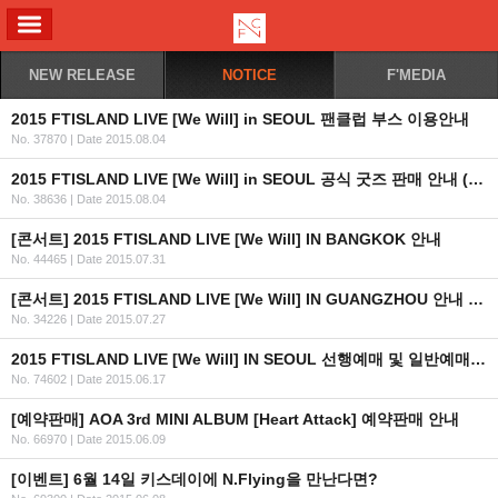
ALL MENU
NEW RELEASE
NOTICE
F'MEDIA
2015 FTISLAND LIVE [We Will] in SEOUL 팬클럽 부스 이용안내
No. 37870
|
Date 2015.08.04
2015 FTISLAND LIVE [We Will] in SEOUL 공식 굿즈 판매 안내 (KR/EN/JP)
No. 38636
|
Date 2015.08.04
[콘서트] 2015 FTISLAND LIVE [We Will] IN BANGKOK 안내
No. 44465
|
Date 2015.07.31
[콘서트] 2015 FTISLAND LIVE [We Will] IN GUANGZHOU 안내 (+티켓 오픈일자 추가)
No. 34226
|
Date 2015.07.27
2015 FTISLAND LIVE [We Will] IN SEOUL 선행예매 및 일반예매 안내 (인증URL+좌석배치도추가)
No. 74602
|
Date 2015.06.17
[예약판매] AOA 3rd MINI ALBUM [Heart Attack] 예약판매 안내
No. 66970
|
Date 2015.06.09
[이벤트] 6월 14일 키스데이에 N.Flying을 만난다면?