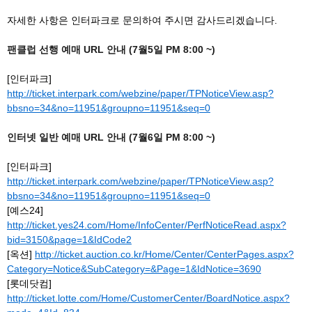
자세한 사항은 인터파크로 문의하여 주시면 감사드리겠습니다.
팬클럽 선행 예매 URL 안내 (7월5일 PM 8:00 ~)
[인터파크]
http://ticket.interpark.com/webzine/paper/TPNoticeView.asp?
bbsno=34&no=11951&groupno=11951&seq=0
인터넷 일반 예매 URL 안내 (7월6일 PM 8:00 ~)
[인터파크]
http://ticket.interpark.com/webzine/paper/TPNoticeView.asp?
bbsno=34&no=11951&groupno=11951&seq=0
[예스24]
http://ticket.yes24.com/Home/InfoCenter/PerfNoticeRead.aspx?
bid=3150&page=1&IdCode2
[옥션]
http://ticket.auction.co.kr/Home/Center/CenterPages.aspx?
Category=Notice&SubCategory=&Page=1&IdNotice=3690
[롯데닷컴]
http://ticket.lotte.com/Home/CustomerCenter/BoardNotice.aspx?