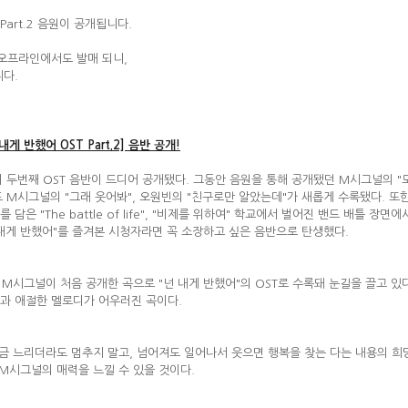
 Part.2 음원이 공개됩니다.
 오프라인에서도 발매 되니,
니다.
 반했어 OST Part.2] 음반 공개!
 두번째 OST 음반이 드디어 공개됐다. 그동안 음원을 통해 공개됐던 M시그널의 "모르
도 M시그널의 "그래 웃어봐", 오원빈의 "친구로만 알았는데"가 새롭게 수록됐다. 
은 "The battle of life", "비제를 위하여" 학교에서 벌어진 밴드 배틀 장
 내게 반했어"를 즐겨본 시청자라면 꼭 소장하고 싶은 음반으로 탄생했다.
 M시그널이 처음 공개한 곡으로 "넌 내게 반했어"의 OST로 수록돼 눈길을 끌고 있다
과 애절한 멜로디가 어우러진 곡이다.
조금 느리더라도 멈추지 말고, 넘어져도 일어나서 웃으면 행복을 찾는 다는 내용의 희
M시그널의 매력을 느낄 수 있을 것이다.