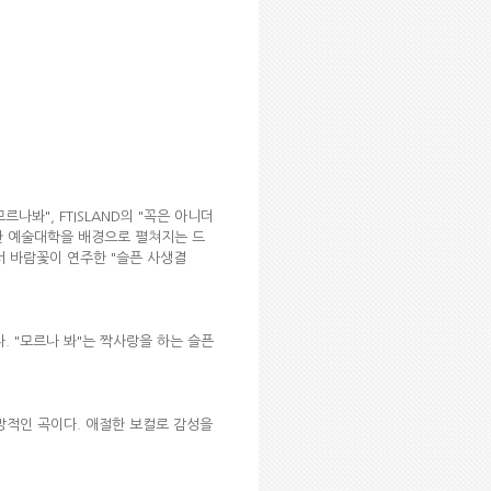
나봐", FTISLAND의 "꼭은 아니더
또한 예술대학을 배경으로 펼쳐지는 드
면에서 바람꽃이 연주한 "슬픈 사생결
. "모르나 봐"는 짝사랑을 하는 슬픈
망적인 곡이다. 애절한 보컬로 감성을