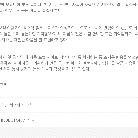
약한 오원빈이 부른 곡이다. 친구로만 알았던 사람이 사랑으로 변하면서 겪은 감정을
과 어우러져 듣는 이들을 즐겁게 한다.
보컬 이홍기의 호소력 짙은 보이스가 인상적인 곡으로 "넌 내게 반했어"의 OST로 삽
와 듣던 노래 듣는다면 기억할까요. 내 이름과 같은 사람 만나면 그땐 기억할까요. 
리워하는 애절한 마음을 잘 표현하고 있다.
회에서 첫 공개된 뒤 각종 포털 사이트 검색어 1위를 차지하는 등 뜨거운 반응을 얻
(정용화)이 아버지를 그리워하며 만든 곡으로 차분한 멜로디에 담담한 듯 슬픈 마음을
버전이 동시 공개돼 듣는 이들의 감성을 자극하고 있다.
790)
C 캐스팅 서포터즈 모집
[BLUE STORM] 안내