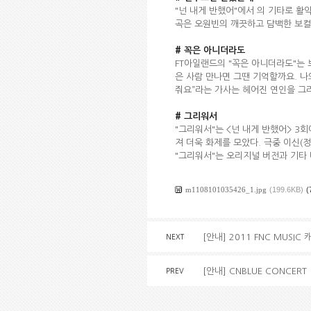
"넌 내게 반했어"에서
의 기타로 활
곡은 오원빈의 깨끗하고 담백한 보컬
# 꼭은 아니더라도
FT아일랜드의 "꼭은 아니더라도"는 
은 사람 만나면 그땐 기억할까요. 나
줘요”라는 가사는 헤어진 연인을 그
#
그리워서
"그리워서"는 <넌 내게 반했어> 3
져 더욱 화제를 모았다. 극중 이신
"그리워서"는 오리지널 버전과 기타 
m1108101035426_1.jpg
(199.6KB)
(
[안내] 2011 FNC MUSI
NEXT
[안내] CNBLUE CONCERT 
PREV