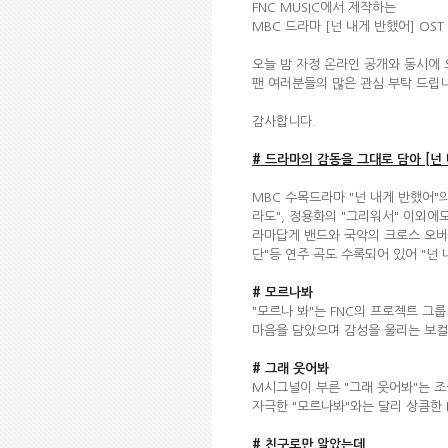
FNC MUSIC에서 제작하는
MBC 드라마 [넌 내게 반했어] OST
오늘 밤 자정 온라인 공개와 동시에
팬 여러분들의 많은 관심 부탁 드립
감사합니다.
#
드라마의 감동을 그대로 담아 [넌 내게
MBC 수목드라마 "넌 내게 반했어"의
라도", 정용화의 "그리워서" 이외에
라마답게 밴드와 국악의 크로스 오버를 담
단"등 연주 곡도 수록되어 있어 "넌
# 모르나봐
"모르나 봐"는 FNC의 프로젝트 그룹
마음을 담았으며 감성을 울리는 보컬
# 그래 웃어봐
M시그널이 부른 "그래 웃어봐"는 
자극한 "모르나봐"와는 달리 상큼한 
# 친구로만 알았는데