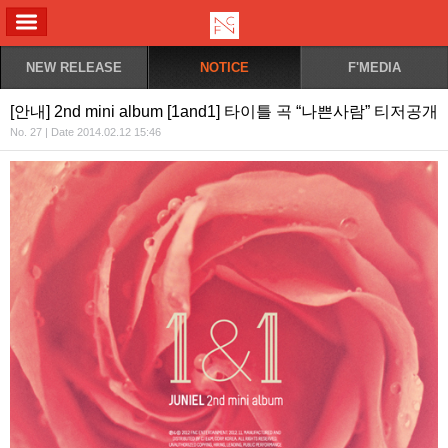
ALL MENU
NEW RELEASE
NOTICE
F'MEDIA
[안내] 2nd mini album [1and1] 타이틀 곡 “나쁜사람” 티저공개
No. 27 | Date 2014.02.12 15:46