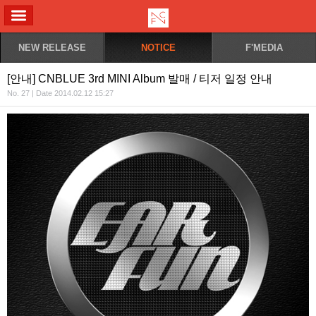
ALL MENU
NEW RELEASE
NOTICE
F'MEDIA
[안내] CNBLUE 3rd MINI Album 발매 / 티저 일정 안내
No. 27 | Date 2014.02.12 15:27