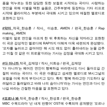
픔을 억누르는 듯한 담담한 듯한 보컬로 시작되는 곡이다. 사랑하는
연인을 위해 이별을 택한 슬픔은, 간주부분에 등장하는 기타 리프로
시작돼 클라이막스 부분에서 극대화 시키고 있으며 애절한 멜로디로
표현하고 있다.
#
악마
작곡_한승훈 / 작사_ 이승호, AMEN / 편곡_한승훈 / Rap
making_ AMEN
이별의 말로 연인을 아프게 한 뒤 후회하는 자신을 악마라고 표현한
이 곡은 감성적인 멜로디에 RAP까지 더해져 더욱 세련되게 완성됐다.
‘모자를 눌러쓰고 걸어야만 해 시도 때도 없이 흘러내리는 눈물 감추
고 미칠 것 같은 이 외로움’이라는 가사는 감정을 극대화 시키고 있다.
#
다 아니까
작곡_김재양 / 작사_이희승 / 편곡_김재양
‘다 아니까’는 헤어진 연인이 행복하길 바라면서도 다시 돌아오길 간
절히 바라는 곡이다. 이 곡은 아름답고 섬세한 멜로디로 M시그널의
보컬을 더욱 하게 부각시키고 있다. 특히 ‘행복 하라고만 기도하다 살
려달라고 돌려달라고 바래 나의 숨이니까’라는 가사는 연인과 다시 만
나길 바라는 간절한 마음을 잘 표현하고 있다.
#
모르나 봐
작곡_한승훈 / 작사_한성호 / 편곡_한승훈
MBC 수목드라마 ‘넌 내게 반했어’ OST에 수록되며 공개됐던 ‘모르나