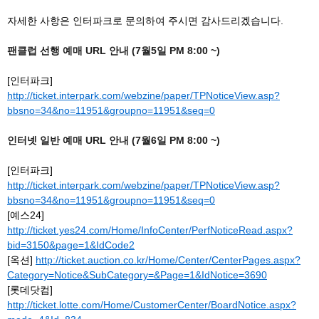
자세한 사항은 인터파크로 문의하여 주시면 감사드리겠습니다.
팬클럽 선행 예매 URL 안내 (7월5일 PM 8:00 ~)
[인터파크]
http://ticket.interpark.com/webzine/paper/TPNoticeView.asp?
bbsno=34&no=11951&groupno=11951&seq=0
인터넷 일반 예매 URL 안내 (7월6일 PM 8:00 ~)
[인터파크]
http://ticket.interpark.com/webzine/paper/TPNoticeView.asp?
bbsno=34&no=11951&groupno=11951&seq=0
[예스24]
http://ticket.yes24.com/Home/InfoCenter/PerfNoticeRead.aspx?
bid=3150&page=1&IdCode2
[옥션]
http://ticket.auction.co.kr/Home/Center/CenterPages.aspx?
Category=Notice&SubCategory=&Page=1&IdNotice=3690
[롯데닷컴]
http://ticket.lotte.com/Home/CustomerCenter/BoardNotice.aspx?