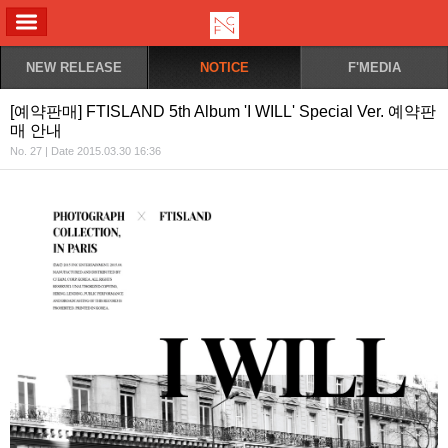
ALL MENU
NEW RELEASE
NOTICE
F'MEDIA
[예약판매] FTISLAND 5th Album 'I WILL' Special Ver. 예약판
매 안내
No. 27 | Date 2015.03.30 16:36