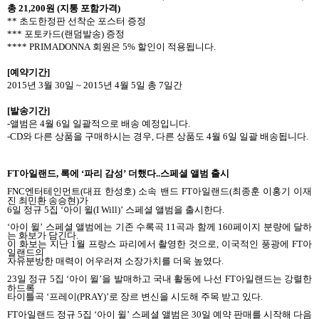
총
21,200
원
(
지통 포함가격
)
**
초도한정판 선착순 포스터 증정
***
포토카드
(
랜덤발송
)
증정
**** PRIMADONNA
회원은
5%
할인이 적용됩니다
.
[
예약기간
]
2015
년
3
월
30
일
~ 2015
년
4
월
5
일 총
7
일간
[
발송기간
]
-
앨범은
4
월
6
일 일괄적으로 배송 예정입니다
.
-CD
와 다른 상품을 구매하시는 경우
,
다른 상품도
4
월
6
일 일괄 배송됩니다
.
FT
아일랜드
,
록에 ‘파리 감성’ 더했다
..
스페셜 앨범 출시
FNC
엔터테인먼트
(
대표 한성호
)
소속 밴드
FT
아일랜드
(
최종훈 이홍기 이재
진 최민환 송승현
)
가
6
일 정규
5
집 ‘아이 윌
(I Will)
’ 스페셜 앨범을 출시한다
.
‘아이 윌’ 스페셜 앨범에는 기존 수록곡
11
곡과 함께
160
페이지 분량에 달하
는 화보가 담긴다
.
이 화보는 지난
1
월 프랑스 파리에서 촬영한 것으로
,
이국적인 풍광에
FT
아
일랜드의
자유분방한 매력이 어우러져 소장가치를 더욱 높였다
.
23
일 정규
5
집 ‘아이 윌’을 발매하고 국내 활동에 나선
FT
아일랜드는 강렬한
하드록
타이틀곡 ‘프레이
(PRAY)
’로 장르 변신을 시도해 주목 받고 있다
.
FT
아일랜드 정규
5
집 ‘아이 윌’ 스페셜 앨범은
30
일 예약 판매를 시작해 다음