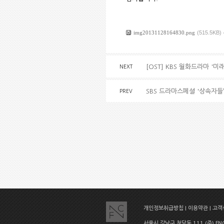
img20131128164830.png
(515.5KB)
[OST] KBS 월화드라마 '미
NEXT
SBS 드라마스페셜 '상속자들’ 
PREV
개인정보취급방침
|
이용약관
|
고객센
서울시 강남구 청담동 111 (주) FNC E