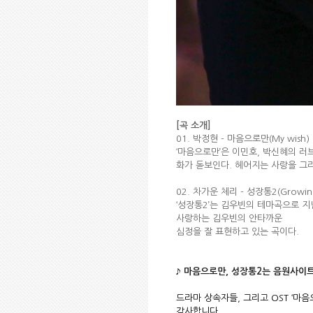
[곡 소개]
01. 박정현 - 마음으로만(My wish)
‘마음으로만’은 이민호, 박신혜의 러
화가 돋보인다. 헤어지는 사랑을 그
02. 차가운 체리 - 성장통2(Growing
‘성장통2’는 김우빈의 테마곡으로 지
사랑하는 김우빈의 안타까운
심정을 잘 표현하고 있는 곡이다.
♪ 마음으로만, 성장통2
는 음원사이트
드라마 상속자들, 그리고 OST ‘마음
감사합니다.