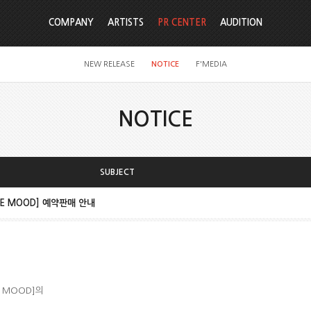
COMPANY
ARTISTS
PR CENTER
AUDITION
NEW RELEASE
NOTICE
F'MEDIA
NOTICE
SUBJECT
[THE MOOD] 예약판매 안내
HE MOOD]의