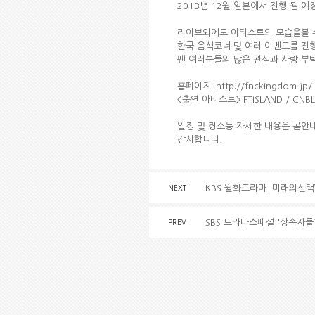
2013년 12월 일본에서 진행 될 예
라이브외에도 아티스트의 모습을볼 
한국 음식코너 및 여러 이벤트를 진
팬 여러분들의 많은 관심과 사랑 부
홈페이지: http://fnckingdom.jp/
<출연 아티스트> FTISLAND / CNBLUE 
일정 및 장소등 자세한 내용은 곧안
감사합니다.
KBS 월화드라마 '미래의선택’
NEXT
SBS 드라마스페셜 '상속자들’
PREV