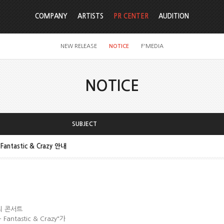
COMPANY
ARTISTS
PR CENTER
AUDITION
NEW RELEASE
NOTICE
F'MEDIA
NOTICE
SUBJECT
Fantastic & Crazy 안내
밀리 콘서트
 Fantastic & Crazy"가