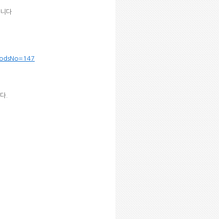
립니다
oodsNo=147
다.