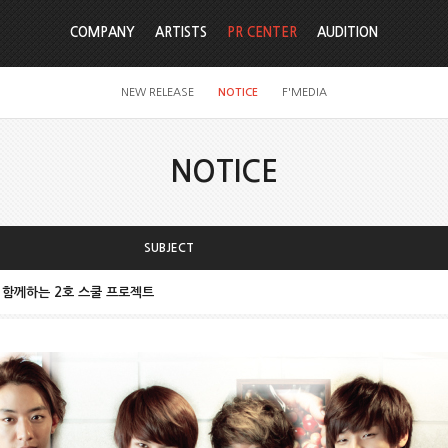
COMPANY
ARTISTS
PR CENTER
AUDITION
NEW RELEASE
NOTICE
F'MEDIA
NOTICE
SUBJECT
어와 함께하는 2호 스쿨 프로젝트