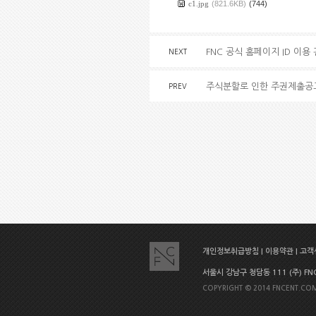
c1.jpg
(821.6KB)
(744)
FNC 공식 홈페이지 ID 이용
NEXT
주식분할로 인한 주권제출공
PREV
개인정보취급방침
|
이용약관
|
고객센
서울시 강남구 청담동 111 (주) FNC E
COPYRIGHT © 2014 FNCENT.COM