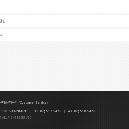
 관련
고
터/문의하기 (Customer Service)
NTERTAINMENT | TEL. 02) 517-5426 | FAX. 02) 518-5428
 ALL RIGHT RESERVED