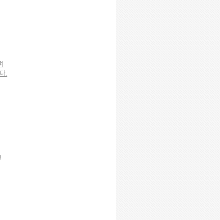
며
다.
!