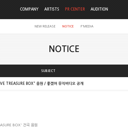
COMPANY
ARTISTS
PR CENTER
AUDITION
NEW RELEASE
NOTICE
F'MEDIA
NOTICE
SUBJECT
"FIVE TREASURE BOX" 음원 / 좋겠어 뮤직비디오 공개
REASURE BOX' 전곡 음원