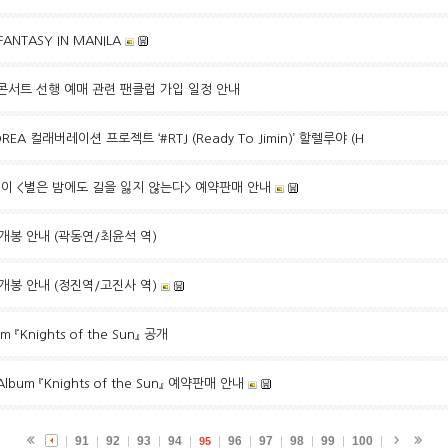
FANTASY IN MANILA
독 콘서트 선행 예매 관련 팬클럽 가입 일정 안내
REA 컬래버레이션 프로젝트 ‘#RTJ (Ready To Jimin)’ 할렐루야 (H
세이 <별은 밤에도 길을 잃지 않는다> 예약판매 안내
 개봉 안내 (곽동연/최윤석 역)
 개봉 안내 (정진역/고진사 역)
um 『Knights of the Sun』 공개
Album 『Knights of the Sun』 예약판매 안내
91
92
93
94
96
97
98
99
100
95