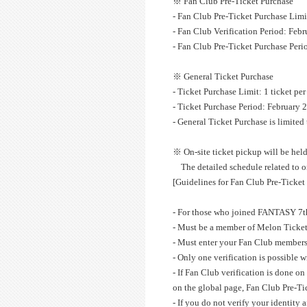
※ Fan Club Pre-Ticket Purchase
- Fan Club Pre-Ticket Purchase Limit
- Fan Club Verification Period: Feb
- Fan Club Pre-Ticket Purchase Peri
※ General Ticket Purchase
- Ticket Purchase Limit: 1 ticket pe
- Ticket Purchase Period: February
- General Ticket Purchase is limited
※ On-site ticket pickup will be held
The detailed schedule related to on
[Guidelines for Fan Club Pre-Ticket
- For those who joined FANTASY 7th
- Must be a member of Melon Ticket
- Must enter your Fan Club membersh
- Only one verification is possible w
- If Fan Club verification is done o
on the global page, Fan Club Pre-Ti
- If you do not verify your identity 