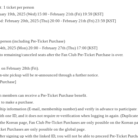
: 1 ticket per person
ruary 19th, 2025 (Wed) 15:00 - February 21th (Fri) 19:59 [KST]
od: February 20th, 2025 (Thu) 20:00 - February 21th (Fri) 23:59 [KST]
r person (including Pre-Ticket Purchase)
 24th, 2025 (Mon) 20:00 – February 27th (Thu) 17:00 [KST]
 to remaining/canceled seats after the Fan Club Pre-Ticket Purchase is over.
 on February 28th (Fri).
-site pickup will be re-announced through a further notice.
 Purchase]
 members can receive a Pre-Ticket Purchase benefit.
 to make a purchase.
ip information (E-mail, membership number) and verify in advance to participate i
ith one ID, and it does not require re-verification when logging in again. (Duplicate
n the Korean page, Fan Club Pre-Ticket Purchases are only possible on the Korean pa
cket Purchases are only possible on the global page.
after signing up with the linked ID, you will not be able to proceed Pre-Ticket Purcha