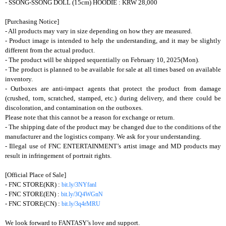
- SSONG-SSONG DOLL (15cm) HOODIE : KRW 28,000
[Purchasing Notice]
- All products may vary in size depending on how they are measured.
- Product image is intended to help the understanding, and it may be slightly
different from the actual product.
- The product will be shipped sequentially on February 10, 2025(Mon).
- The product is planned to be available for sale at all times based on available
inventory.
- Outboxes are anti-impact agents that protect the product from damage
(crushed, torn, scratched, stamped, etc.) during delivery, and there could be
discoloration, and contamination on the outboxes.
Please note that this cannot be a reason for exchange or return.
- The shipping date of the product may be changed due to the conditions of the
manufacturer and the logistics company. We ask for your understanding.
- Illegal use of FNC ENTERTAINMENT’s artist image and MD products may
result in infringement of portrait rights.
[Official Place of Sale]
- FNC STORE(KR) :
bit.ly/3NYfanl
- FNC STORE(EN) :
bit.ly/3Q4WGnN
- FNC STORE(CN) :
bit.ly/3q4rMRU
We look forward to FANTASY’s love and support.