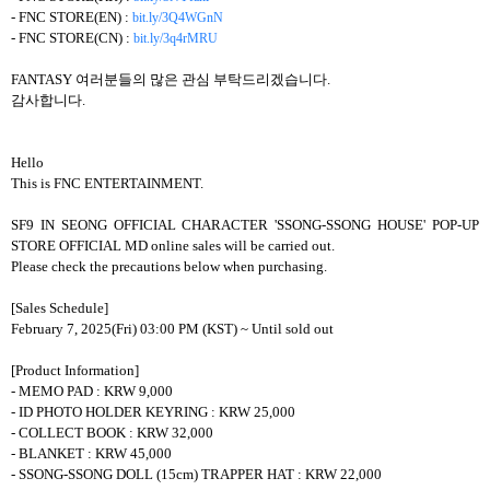
- FNC STORE(EN) :
bit.ly/3Q4WGnN
- FNC STORE(CN) :
bit.ly/3q4rMRU
FANTASY 여러분들의 많은 관심 부탁드리겠습니다.
감사합니다.
Hello
This is FNC ENTERTAINMENT.
SF9 IN SEONG OFFICIAL CHARACTER 'SSONG-SSONG HOUSE' POP-UP
STORE OFFICIAL MD online sales will be carried out.
Please check the precautions below when purchasing.
[Sales Schedule]
February 7, 2025(Fri) 03:00 PM (KST) ~ Until sold out
[Product Information]
- MEMO PAD : KRW 9,000
- ID PHOTO HOLDER KEYRING : KRW 25,000
- COLLECT BOOK : KRW 32,000
- BLANKET : KRW 45,000
- SSONG-SSONG DOLL (15cm) TRAPPER HAT : KRW 22,000