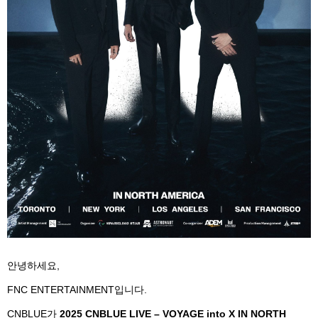
안녕하세요
,
FNC ENTERTAINMENT
입니다
.
CNBLUE
가
2025
CNBLUE LIVE – VOYAGE into X IN
NORTH