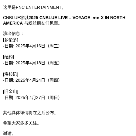
里是
FNC ENTERTAINMENT
。
这
CNBLUE
以
2025
CNBLUE LIVE – VOYAGE into X IN
NORTH
将
AMERICA
粉
朋友
面。
与
丝
们见
演出信息：
[
]
多伦多
-
日期
: 2025
年
4
月
16
日（周三
）
[
]
纽约
-
日期
: 2025
年
4
月
18
日（
周五
）
[
]
洛杉矶
-
日期
: 2025
年
4
月
24
日（
周四
）
[
]
旧金山
-
日期
: 2025
年
4
月
27
日（
周日
）
其他具体
情
在之后公布。
详
将
希望大家多多
注。
关
。
谢谢