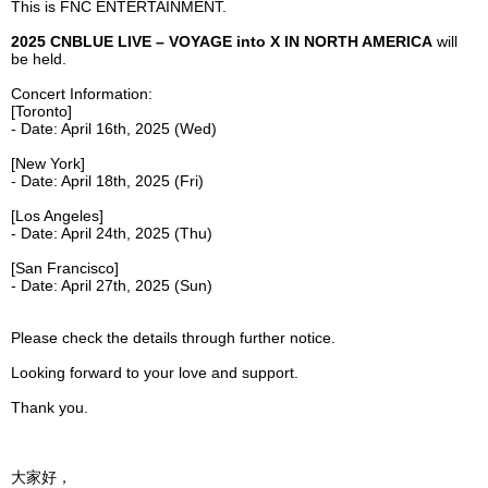
This is FNC ENTERTAINMENT.
2025
CNBLUE LIVE – VOYAGE into X IN
NORTH AMERICA
will
be held.
Concert Information:
[Toronto]
- Date: April
16th,
2025 (Wed)
[New York]
- Date: April 18
th,
2025 (Fri)
[Los Angeles]
- Date: April 24
th,
2025 (Thu)
[San Francisco]
- Date: April 27
th,
2025 (Sun)
Please check the details through further notice.
Looking forward to your love and support.
Thank you.
大家好，