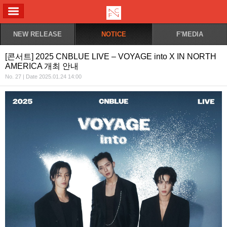
ALL MENU
NEW RELEASE
NOTICE
F'MEDIA
[콘서트] 2025 CNBLUE LIVE – VOYAGE into X IN NORTH
AMERICA 개최 안내
No. 27 | Date 2025.01.24 14:00