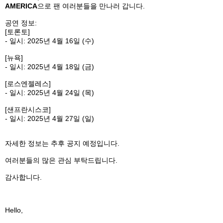
AMERICA
으로 팬 여러분들을 만나러 갑니다
.
공연 정보
:
[
토론토
]
-
일시
: 2025
년
4
월
16
일
(
수
)
[
뉴욕
]
-
일시
: 2025
년
4
월
18
일
(
금
)
[
로스엔젤레스
]
-
일시
: 2025
년
4
월
24
일
(
목
)
[
샌프란시스코
]
-
일시
: 2025
년
4
월
27
일
(
일
)
자세한 정보는 추후 공지 예정입니다
.
여러분들의 많은 관심 부탁드립니다
.
감사합니다
.
Hello,