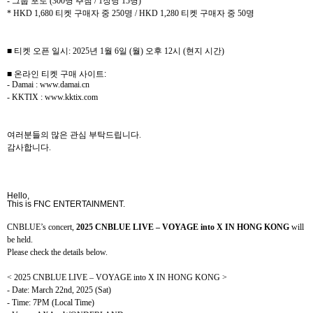
-
그룹 포토
(300
명 추첨
/ 1
장당
15
명
)
* HKD 1,680
티켓 구매자 중
250
명
/ HKD 1,280
티켓 구매자 중
50
명
■ 티켓 오픈 일시
: 2025
년
1
월
6
일
(
월
)
오후
12
시
(
현지 시간
)
■ 온라인 티켓 구매 사이트
:
- Damai : www.damai.cn
- KKTIX : www.kktix.com
여러분들의 많은 관심 부탁드립니다
.
감사합니다
.
Hello,
This is FNC ENTERTAINMENT.
CNBLUE’s concert,
2025 CNBLUE LIVE – VOYAGE into X IN HONG KONG
will
be held.
Please check the details below.
< 2025 CNBLUE LIVE – VOYAGE into X IN HONG KONG >
- Date: March 22nd, 2025 (Sat)
- Time: 7PM (Local Time)