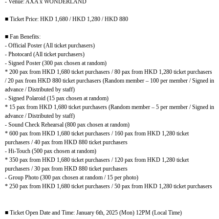
- Venue: AXA x WONDERLAND
■
Ticket Price: HKD 1,680 / HKD 1,280 / HKD 880
■
Fan Benefits:
- Official Poster (All ticket purchasers)
- Photocard (All ticket purchasers)
- Signed Poster (300 pax chosen at random)
* 200 pax from HKD 1,680 ticket purchasers / 80 pax from HKD 1,280 ticket purchasers
/ 20 pax from HKD 880 ticket purchasers (Random member – 100 per member / Signed in
advance / Distributed by staff)
- Signed Polaroid (15 pax chosen at random)
* 15 pax from HKD 1,680 ticket purchasers (Random member – 5 per member / Signed in
advance / Distributed by staff)
- Sound Check Rehearsal (800 pax chosen at random)
* 600 pax from HKD 1,680 ticket purchasers / 160 pax from HKD 1,280 ticket
purchasers / 40 pax from HKD 880 ticket purchasers
- Hi-Touch (500 pax chosen at random)
* 350 pax from HKD 1,680 ticket purchasers / 120 pax from HKD 1,280 ticket
purchasers / 30 pax from HKD 880 ticket purchasers
- Group Photo (300 pax chosen at random / 15 per photo)
* 250 pax from HKD 1,680 ticket purchasers / 50 pax from HKD 1,280 ticket purchasers
■
Ticket Open Date and Time: January 6th, 2025 (Mon) 12PM (Local Time)