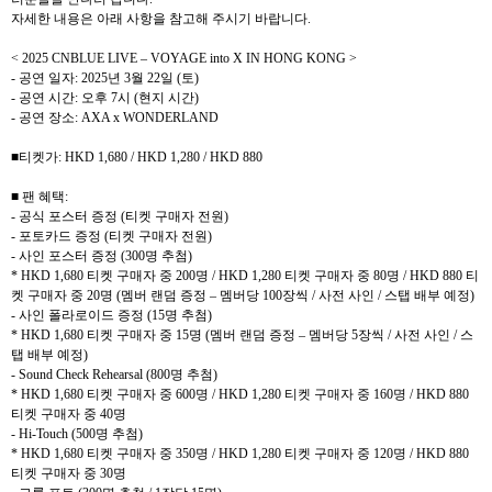
자세한 내용은 아래 사항을 참고해 주시기 바랍니다
.
< 2025 CNBLUE LIVE – VOYAGE into X IN HONG KONG >
-
공연 일자
: 2025
년
3
월
22
일
(
토
)
-
공연 시간
:
오후
7
시
(
현지 시간
)
-
공연 장소
: AXA x WONDERLAND
■티켓가
: HKD 1,680 / HKD 1,280 / HKD 880
■ 팬 혜택
:
-
공식 포스터 증정
(
티켓 구매자 전원
)
-
포토카드 증정
(
티켓 구매자 전원
)
-
사인 포스터 증정
(300
명 추첨
)
* HKD 1,680
티켓 구매자 중
200
명
/ HKD 1,280
티켓 구매자 중
80
명
/ HKD 880
티
켓 구매자 중
20
명
(
멤버 랜덤 증정
–
멤버당
100
장씩
/
사전 사인
/
스탭 배부 예정
)
-
사인 폴라로이드 증정
(15
명 추첨
)
* HKD 1,680
티켓 구매자 중
15
명
(
멤버 랜덤 증정
–
멤버당
5
장씩
/
사전 사인
/
스
탭 배부 예정
)
- Sound Check Rehearsal (800
명 추첨
)
* HKD 1,680
티켓 구매자 중
600
명
/ HKD 1,280
티켓 구매자 중
160
명
/ HKD 880
티켓 구매자 중
40
명
- Hi-Touch (500
명 추첨
)
* HKD 1,680
티켓 구매자 중
350
명
/ HKD 1,280
티켓 구매자 중
120
명
/ HKD 880
티켓 구매자 중
30
명