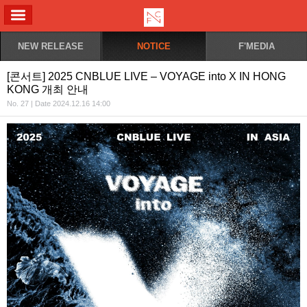
ALL MENU
NEW RELEASE
NOTICE
F'MEDIA
[콘서트] 2025 CNBLUE LIVE – VOYAGE into X IN HONG
KONG 개최 안내
No. 27 | Date 2024.12.16 14:00