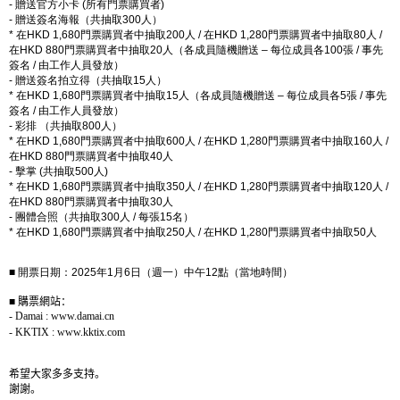
-
贈送官方小卡
(
所有門票購買者
)
-
贈送簽名海報（共抽取
300
人）
*
在
HKD 1,680
門票購買者中抽取
200
人
/
在
HKD 1,280
門票購買者中抽取
80
人
/
在
HKD 880
門票購買者中抽取
20
人（各成員隨機贈送
–
每位成員各
100
張
/
事先
簽名
/
由工作人員發放）
-
贈送簽名拍立得（共抽取
15
人）
*
在
HKD 1,680
門票購買者中抽取
15
人（各成員隨機贈送
–
每位成員各
5
張
/
事先
簽名
/
由工作人員發放）
-
彩排 （共抽取
800
人）
*
在
HKD 1,680
門票購買者中抽取
600
人
/
在
HKD 1,280
門票購買者中抽取
160
人
/
在
HKD 880
門票購買者中抽取
40
人
-
擊掌
(
共抽取
500
人
)
*
在
HKD 1,680
門票購買者中抽取
350
人
/
在
HKD 1,280
門票購買者中抽取
120
人
/
在
HKD 880
門票購買者中抽取
30
人
-
團體合照（共抽取
300
人
/
每張
15
名）
*
在
HKD 1,680
門票購買者中抽取
250
人
/
在
HKD 1,280
門票購買者中抽取
50
人
■ 開票日期：
2025
年
1
月
6
日（週一）中午
12
點（當地時間）
■
購票網站：
- Damai : www.damai.cn
- KKTIX : www.kktix.com
希望大家多多支持。
謝謝。